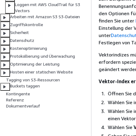
Loggen mit AWS CloudTrail für S3
Benennungsanfor
Vectors
den Optionen fü
Arbeiten mit Amazon S3 S3-Dateien
finden Sie unter
Zugriffskontrolle
Einstellung der 
Sicherheit
unter
Datenschut
Datenschutz
Festlegen von Ta
Kostenoptimierung
Vektorindizes m
Protokollierung und Überwachung
erfordern spezie
Optimierung der Leistung
geändert werde
Hosten einer statischen Website
Tagging von S3-Ressourcen
Vektor-Index er
Buckets taggen
Öffnen Sie 
Kontingente
Referenz
Wählen Sie 
Dokumentverlauf
Wählen Sie i
einen Vektor
Wählen Sie
V