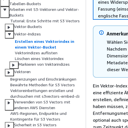
eines Widersp
Tabellen-Buckets
Fassung (einsc
Arbeiten mit S3-Vektoren und Vektor-
Buckets
englische Fas
Tutorial: Erste Schritte mit S3 Vectors
Vektor-Buckets
Anmerku
Vektor-Indizes
Erstellen eines Vektorindex in
Wählen Si
einem Vektor-Bucket
Nachdem S
Vektorindizes auflisten
Dimension
Löschen eines Vektorindex
Metadaten
Markieren von Vektorindizes
dieser We
Vektoren
Begrenzungen und Einschränkungen
Bewährte Methoden für S3 Vectors
Ein Vektor-Index
Vektoreinbettungen erstellen und
eine effiziente 
durchsuchen mit s3vectors-embed-cli
erstellen, defin
Verwenden von S3 Vectors mit
haben müssen, z.
anderen AWS Diensten
Entfernungsmetri
AWS-Regionen, Endpunkte und
Kontingente für S3 Vectors
optional auch sp
Sicherheit in S3 Vectors
zum Zeitpunkt de