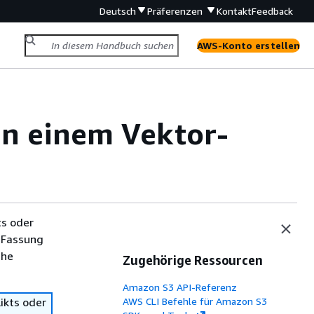
Deutsch
Präferenzen
Kontakt
Feedback
AWS-Konto erstellen
in einem Vektor-
ts oder
 Fassung
che
Zugehörige Ressourcen
Amazon S3 API-Referenz
ikts oder
AWS CLI Befehle für Amazon S3