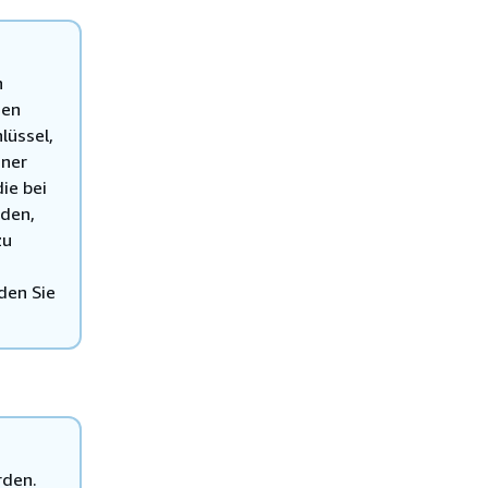
n
nen
lüssel,
iner
ie bei
rden,
zu
den Sie
rden.