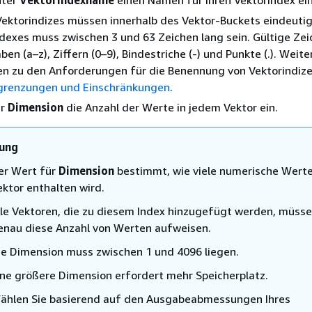
nter
Vektorindexname
einen Namen für Ihren Vektorindex ein
ktorindizes müssen innerhalb des Vektor-Buckets eindeutig 
exes muss zwischen 3 und 63 Zeichen lang sein. Gültige Zei
en (a–z), Ziffern (0–9), Bindestriche (-) und Punkte (.). Weite
en zu den Anforderungen für die Benennung von Vektorindize
grenzungen und Einschränkungen
.
ür
Dimension
die Anzahl der Werte in jedem Vektor ein.
ung
er Wert für
Dimension
bestimmt, wie viele numerische Werte
ektor enthalten wird.
lle Vektoren, die zu diesem Index hinzugefügt werden, müss
enau diese Anzahl von Werten aufweisen.
ie Dimension muss zwischen 1 und 4096 liegen.
ine größere Dimension erfordert mehr Speicherplatz.
ählen Sie basierend auf den Ausgabeabmessungen Ihres