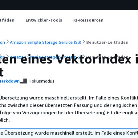
itfäden
Entwickler-Tools
KI-Ressourcen
ion
Amazon Simple Storage Service (S3)
Benutzer-Leitfaden
len eines Vektorindex 
ion
Amazon Simple Storage Service (S3)
Benutzer-Leitfaden
t
arkdown
Fokusmodus
Übersetzung wurde maschinell erstellt. Im Falle eines Konflik
chs zwischen dieser übersetzten Fassung und der englischen
infolge von Verzögerungen bei der Übersetzung) ist die englis
ich.
e Übersetzung wurde maschinell erstellt. Im Falle eines Konfl