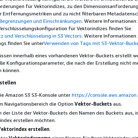
derungen für Vektorindizes, zu den Dimensionsanforderung
r Entfernungsmetriken und zu nicht filterbaren Metadatensc
Begrenzungen und Einschränkungen
. Weitere Informationen 
Verschlüsselungskonfiguration für Vektorindizes finden Sie
z und Verschlüsselung in S3 Vectors
. Weitere Informationen
gs finden Sie unter
Verwenden von Tags mit S3-Vektor-Buck
üssen innerhalb eines vorhandenen Vektor-Buckets erstellt 
lle Konfigurationsparameter, die nach der Erstellung nicht m
n können.
stellen
die Amazon S3 S3-Konsole unter
https://console.aws.amazon
im Navigationsbereich die Option
Vektor-Buckets
aus.
n der Liste der Vektor-Buckets den Namen des Buckets aus, i
index erstellen möchten.
ektorindex erstellen
.