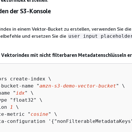
ektorindex erstellen
.
en der S3-Konsole
ndex in einem Vektor-Bucket zu erstellen, verwenden Sie die
elbefehle und ersetzen Sie die
user input placeholde
en Vektorindex mit nicht filterbaren Metadatenschlüsseln er
ors create-index \

-bucket-name "
amzn-s3-demo-vector-bucket
" \

name "
idx
" \

pe "float32" \

ion 
1
 \

ce-metric "
cosine
" \

ta-configuration '
{
"nonFilterableMetadataKeys