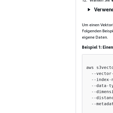
Wählen Sie
V
Verwend
Um einen Vektori
folgenden Beispi
eigene Daten.
Beispiel 1: Ein
aws s3vect
  --vector
  --index-
  --data-ty
  --dimens
  --distan
  --metada