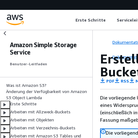
Erste Schritte
Servicele
Dokumentat
Amazon Simple Storage
Service
Erstel
Dokumentat
Benutzer-Leitfaden
Bucke
PDF
RSS
M
Was ist Amazon S3?
Änderung der Verfügbarkeit von Amazon
Die vorliegende 
S3 Object Lambda
Erste Schritte
eines Widerspru
Arbeiten mit Allzweck-Buckets
(einschließlich 
Fassung maßgebl
Arbeiten mit Objekten
Arbeiten mit Verzeichnis-Buckets
Die vorliegend
Arbeiten mit Amazon S3 Tables und