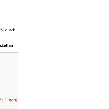
durch
rs
stellen
":["
nonFilterableKey1
"]}'
