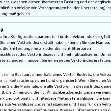
ruchs zwischen dieser übersetzten Fassung und der englisch
hließlich infolge von Verzögerungen bei der Übersetzung) ist
sung maßgeblich.
ng
e Ihre Konfigurationsparameter für den Vektorindex sorgfält
ie einen Vektorindex erstellt haben, können Sie den Namen, 
, die Entfernungsmetrik oder die nicht filterbaren
schlüssel des Vektorindexes nicht mehr aktualisieren. Um e
rte zu ändern, müssen Sie einen neuen Vektorindex erstellen.
 ist eine Ressource innerhalb eines Vektor-Buckets, die Vekto
Ähnlichkeitssuche speichert und organisiert. Wenn Sie einen V
ieren Sie die Merkmale, die alle Vektoren in diesem Index ge
 B. die Dimension, die für Ähnlichkeitsberechnungen verwen
k und optional nicht filterbare Metadatenschlüssel. Sie kön
ezielle Verschlüsselungseinstellungen und Tags für den Vekt
r Indexerstellung konfigurieren. Weitere Informationen zu 