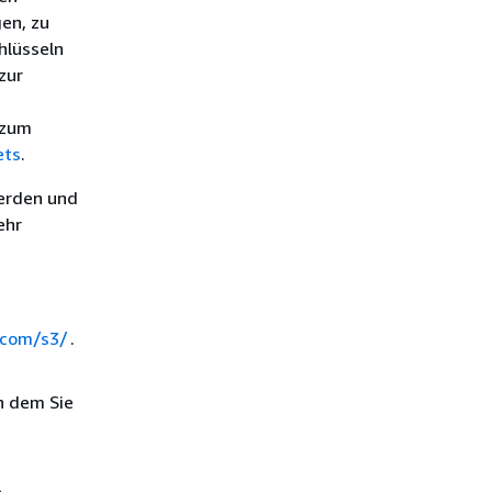
en, zu
hlüsseln
zur
 zum
ets
.
werden und
ehr
.com/s3/
.
n dem Sie