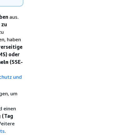
eben
aus.
 zu
zu
en, haben
erseitige
MS) oder
seln
(SSE-
chutz und
ügen, um
d einen
 (Tag
Weitere
ts
.