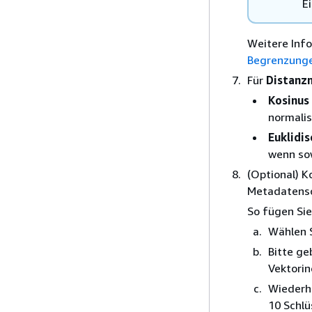
E
Weitere Inf
Begrenzunge
Für
Distanz
Kosinus
normalis
Euklidis
wenn sow
(Optional) K
Metadatensch
So fügen Sie
Wählen 
Bitte ge
Vektorin
Wiederho
10 Schlü