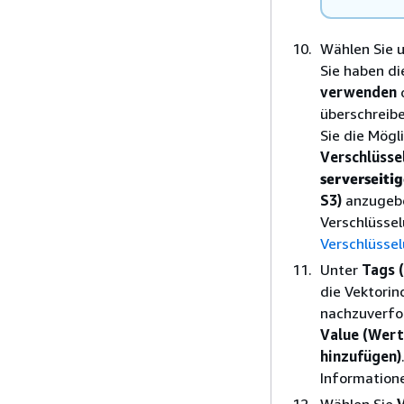
Wählen Sie 
Sie haben di
verwenden
o
überschreibe
Sie die Mögl
Verschlüsse
serverseiti
S3)
anzugebe
Verschlüssel
Verschlüssel
Unter
Tags 
die Vektori
nachzuverfol
Value (Wert
hinzufügen)
Informatione