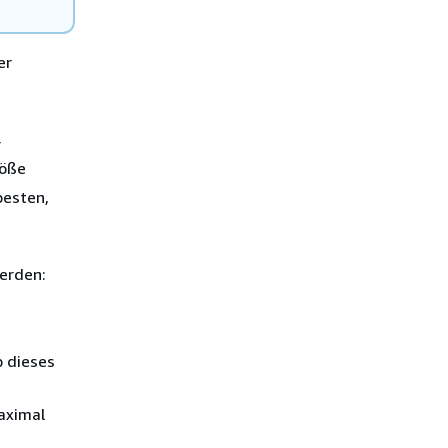
er
r
röße
besten,
werden:
b dieses
aximal