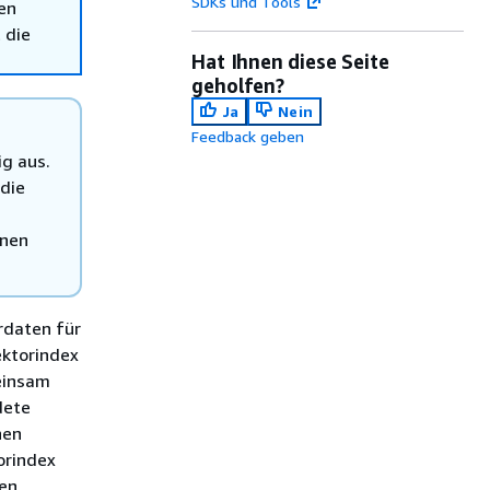
SDKs und Tools
en
 die
Hat Ihnen diese Seite
geholfen?
Ja
Nein
Feedback geben
ig aus.
die
inen
rdaten für
ektorindex
meinsam
dete
nen
orindex
den