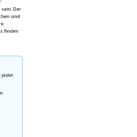
.
sein. Der
chen sind
re
s finden
 jeder
en