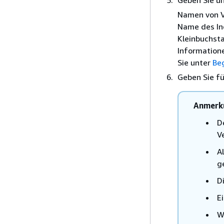
Geben Sie u
Namen von Ve
Name des Ind
Kleinbuchstab
Information
Sie unter
Be
Geben Sie f
Anmerk
D
V
A
g
D
E
W