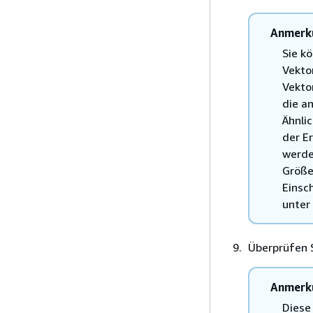
Anmerk
Sie k
Vekto
Vekto
die an
Ähnli
der E
werde
Größe
Einsc
unter
Überprüfen S
Anmerk
Diese