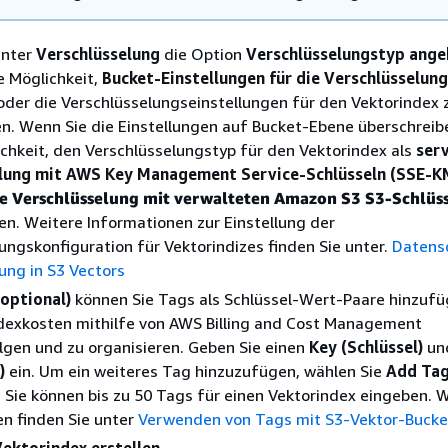
unter
Verschlüsselung
die Option
Verschlüsselungstyp ang
e Möglichkeit,
Bucket-Einstellungen für die Verschlüsselung
der die Verschlüsselungseinstellungen für den Vektorindex 
n. Wenn Sie die Einstellungen auf Bucket-Ebene überschreib
ichkeit, den Verschlüsselungstyp für den Vektorindex als
serv
lung mit AWS Key Management Service-Schlüsseln (SSE-K
ge Verschlüsselung mit verwalteten Amazon S3 S3-Schlüs
n. Weitere Informationen zur Einstellung der
ungskonfiguration für Vektorindizes finden Sie unter.
Datens
ung in S3 Vectors
(optional)
können Sie Tags als Schlüssel-Wert-Paare hinzuf
ndexkosten mithilfe von AWS Billing and Cost Management
gen und zu organisieren. Geben Sie einen
Key (Schlüssel)
un
)
ein. Um ein weiteres Tag hinzuzufügen, wählen Sie
Add Tag
. Sie können bis zu 50 Tags für einen Vektorindex eingeben. 
n finden Sie unter
Verwenden von Tags mit S3-Vektor-Bucke