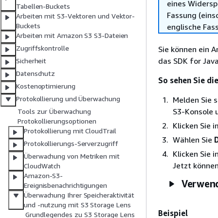
eines Widersp
Tabellen-Buckets
Fassung (einsc
Arbeiten mit S3-Vektoren und Vektor-
Buckets
englische Fas
Arbeiten mit Amazon S3 S3-Dateien
Zugriffskontrolle
Sie können ein 
das SDK for Jav
Sicherheit
Datenschutz
So sehen Sie di
Kostenoptimierung
Protokollierung und Überwachung
Melden Sie 
S3-Konsole 
Tools zur Überwachung
Protokollierungsoptionen
Klicken Sie 
Protokollierung mit CloudTrail
Wählen Sie
Protokollierungs-Serverzugriff
Klicken Sie i
Überwachung von Metriken mit
Jetzt können
CloudWatch
Amazon-S3-
Verwend
Ereignisbenachrichtigungen
Überwachung Ihrer Speicheraktivität
und -nutzung mit S3 Storage Lens
Beispiel
Grundlegendes zu S3 Storage Lens