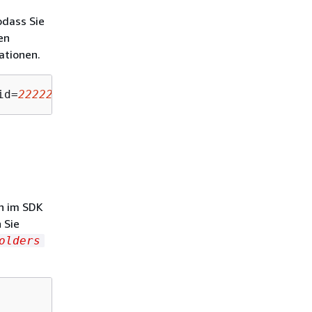
odass Sie
en
ationen.
id=
222222222222
 --config-id=
your-configuratio
on im SDK
 Sie
olders