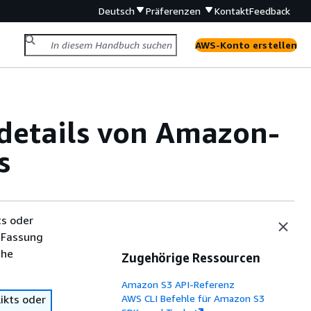
Deutsch
Präferenzen
Kontakt
Feedback
AWS-Konto erstellen
details von Amazon-
s
ts oder
 Fassung
che
Zugehörige Ressourcen
Amazon S3 API-Referenz
ikts oder
AWS CLI Befehle für Amazon S3