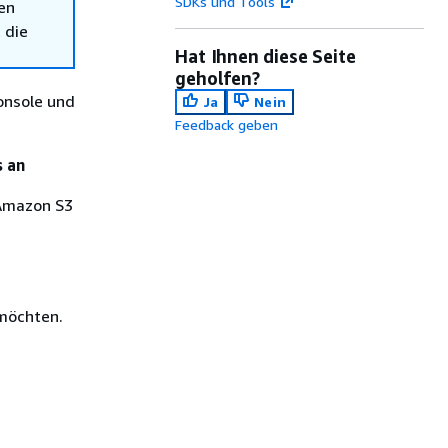
SDKs und Tools
en
 die
Hat Ihnen diese Seite
geholfen?
onsole und
Ja
Nein
Feedback geben
s an
 Amazon S3
möchten.