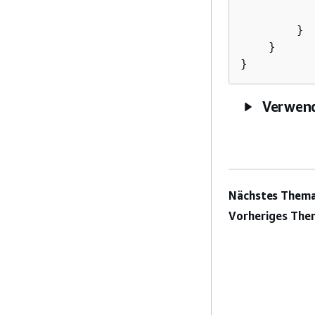
          
        }

    }

}       
Verwend
Nächstes Thema
Vorheriges The