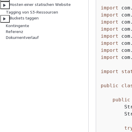
Hosten einer statischen Website
import
Tagging von S3-Ressourcen
import
Buckets taggen
import
Kontingente
import
Referenz
import
Dokumentverlauf
import
import
import
 com
import
sta
public
cla
public
        St
        St
tr