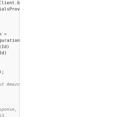
lient.builder()

ialsProvider())

 =

guration(
new
 GetStorageLensConfigurationReques
Id)

d)

;

ut Amazon S3 couldn't process
sponse, or the client
S3.