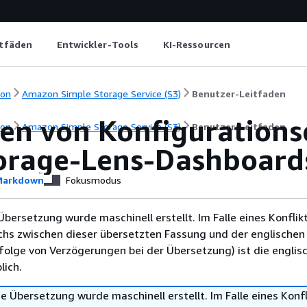
itfäden
Entwickler-Tools
KI-Ressourcen
ion
Amazon Simple Storage Service (S3)
Benutzer-Leitfaden
en von Konfigurations
ion
Amazon Simple Storage Service (S3)
Benutzer-Leitfaden
orage-Lens-Dashboard
arkdown
Fokusmodus
Übersetzung wurde maschinell erstellt. Im Falle eines Konflik
chs zwischen dieser übersetzten Fassung und der englischen
infolge von Verzögerungen bei der Übersetzung) ist die englis
ich.
e Übersetzung wurde maschinell erstellt. Im Falle eines Konfl