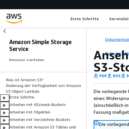
Erste Schritte
Servicele
Dokumentat
Amazon Simple Storage
Service
Anseh
Dokumentat
Benutzer-Leitfaden
S3-St
PDF
RSS
M
Was ist Amazon S3?
Änderung der Verfügbarkeit von Amazon
Die vorliegende 
S3 Object Lambda
Erste Schritte
eines Widerspru
Arbeiten mit Allzweck-Buckets
(einschließlich 
Fassung maßgebl
Arbeiten mit Objekten
Arbeiten mit Verzeichnis-Buckets
Die vorliegend
Arbeiten mit Amazon S3 Tables und