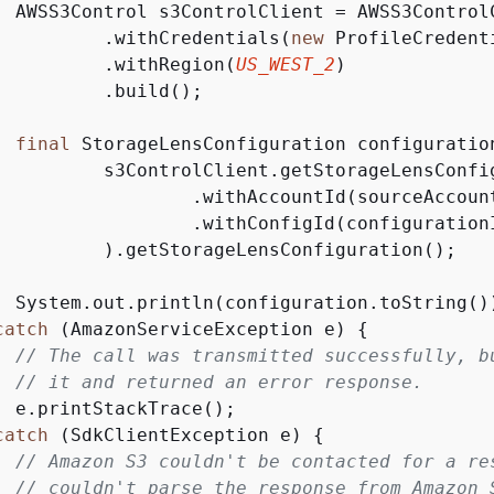
  AWSS3Control s3ControlClient = AWSS3ControlC
          .withCredentials(
new
 ProfileCredent
          .withRegion(
US_WEST_2
)

          .build();

final
 StorageLensConfiguration configuration
          s3ControlClient.getStorageLensConfi
                  .withAccountId(sourceAccount
                  .withConfigId(configurationI
          ).getStorageLensConfiguration();

  System.out.println(configuration.toString())
catch
 (AmazonServiceException e) 
{
// The call was transmitted successfully, b
// it and returned an error response.
  e.printStackTrace();

catch
 (SdkClientException e) 
{
// Amazon S3 couldn't be contacted for a re
// couldn't parse the response from Amazon 