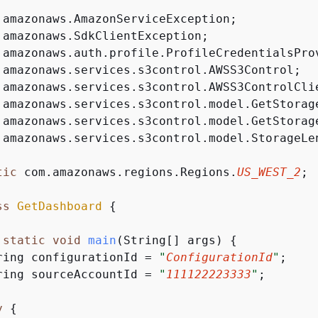
.amazonaws.services.s3control.model.StorageLen
tic
 com.amazonaws.regions.Regions.
US_WEST_2
;

ss
GetDashboard
{
static
void
main
(String[] args)
{
ring configurationId = 
"
ConfigurationId
"
;

ring sourceAccountId = 
"
111122223333
"
;

y
{