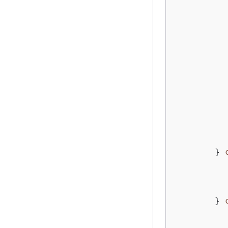
          
          
          
          
          
          
          
          
          
        } 
          
        } 