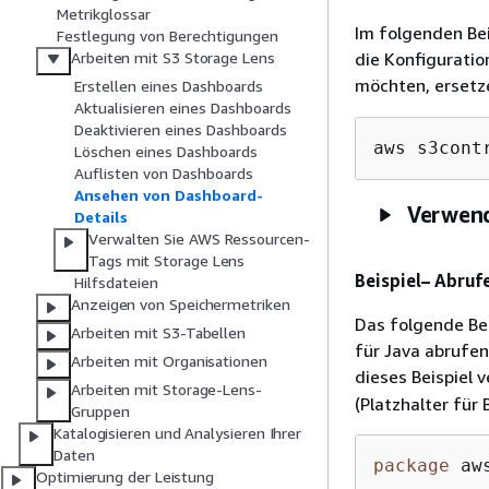
Metrikglossar
Im folgenden Bei
Festlegung von Berechtigungen
die Konfigurati
Arbeiten mit S3 Storage Lens
möchten, ersetz
Erstellen eines Dashboards
Aktualisieren eines Dashboards
Deaktivieren eines Dashboards
aws s3cont
Löschen eines Dashboards
Auflisten von Dashboards
Ansehen von Dashboard-
Verwend
Details
Verwalten Sie AWS Ressourcen-
Tags mit Storage Lens
Beispiel– Abruf
Hilfsdateien
Anzeigen von Speichermetriken
Das folgende Bei
Arbeiten mit S3-Tabellen
für Java abrufen
Arbeiten mit Organisationen
dieses Beispiel
Arbeiten mit Storage-Lens-
(Platzhalter für
Gruppen
Katalogisieren und Analysieren Ihrer
Daten
package
 aw
Optimierung der Leistung