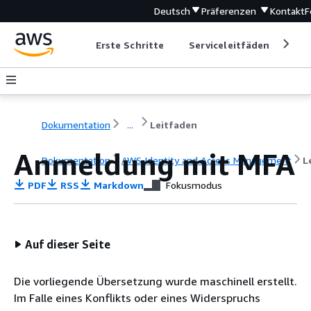
Deutsch
Präferenzen
Kontakt
F
Erste Schritte
Serviceleitfäden
Ent
Dokumentation
...
Leitfaden
Anmeldung mit MFA
Dokumentation
AWS Identity and Access Management
L
PDF
RSS
Markdown
Fokusmodus
Auf dieser Seite
Die vorliegende Übersetzung wurde maschinell erstellt.
Im Falle eines Konflikts oder eines Widerspruchs