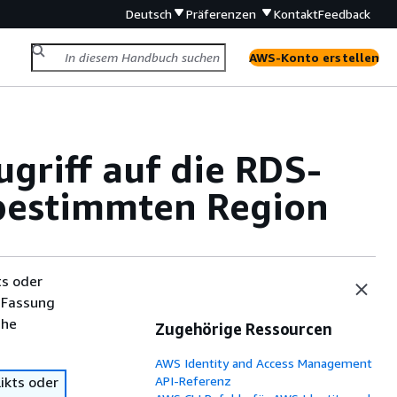
Deutsch
Präferenzen
Kontakt
Feedback
AWS-Konto erstellen
griff auf die RDS-
bestimmten Region
ts oder
 Fassung
che
Zugehörige Ressourcen
AWS Identity and Access Management
ikts oder
API-Referenz