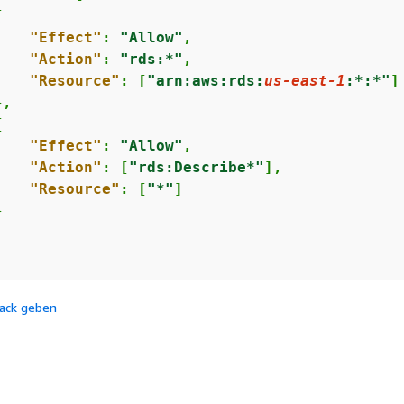
{
"Effect"
: 
"Allow"
,

"Action"
: 
"rds:*"
,

"Resource"
: [
"arn:aws:rds:
us-east-1
:*:*"
]

,

{
"Effect"
: 
"Allow"
,

"Action"
: [
"rds:Describe*"
],

"Resource"
: [
"*"
]



ack geben