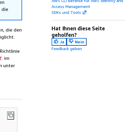
AWS CLI Befehle für AWS Identity and
en
Access Management
 die
SDKs und Tools
Hat Ihnen diese Seite
en, die den
geholfen?
glicht.
Ja
Nein
Feedback geben
ichtlinie
im
t
n unter