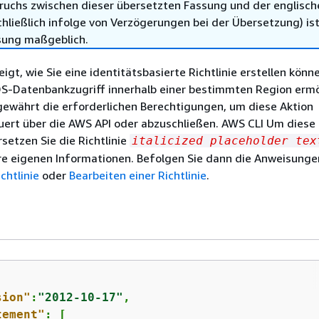
ruchs zwischen dieser übersetzten Fassung und der englisch
hließlich infolge von Verzögerungen bei der Übersetzung) ist
sung maßgeblich.
eigt, wie Sie eine identitätsbasierte Richtlinie erstellen könn
DS-Datenbankzugriff innerhalb einer bestimmten Region ermö
 gewährt die erforderlichen Berechtigungen, um diese Aktion
rt über die AWS API oder abzuschließen. AWS CLI Um diese R
setzen Sie die Richtlinie
italicized placeholder tex
hre eigenen Informationen. Befolgen Sie dann die Anweisunge
ichtlinie
oder
Bearbeiten einer Richtlinie
.
sion"
:
"2012-10-17"
,

tement"
: [
