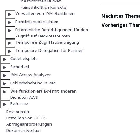
bestimmten Bucket
(einschließlich Konsole)
Verwalten von IAM-Richtlinien
Nächstes Thema
Richtlinienübersichten
Vorheriges The
Erforderliche Berechtigungen für den
Zugriff auf IAM-Ressourcen
Temporäre Zugriffsübertragung
Temporäre Delegation für Partner
Codebeispiele
Sicherheit
IAM Access Analyzer
Fehlerbehebung in IAM
Wie funktioniert IAM mit anderen
Diensten AWS
Referenz
Ressourcen
Erstellen von HTTP-
Abfrageanforderungen
Dokumentverlauf