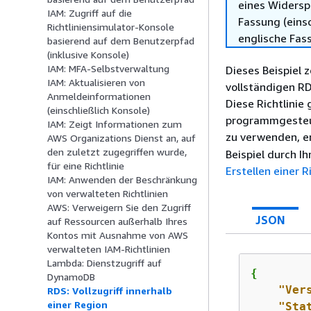
eines Widersp
IAM: Zugriff auf die
Fassung (einsc
Richtliniensimulator-Konsole
englische Fas
basierend auf dem Benutzerpfad
(inklusive Konsole)
IAM: MFA-Selbstverwaltung
Dieses Beispiel z
IAM: Aktualisieren von
vollständigen R
Anmeldeinformationen
Diese Richtlinie
(einschließlich Konsole)
programmgesteue
IAM: Zeigt Informationen zum
zu verwenden, er
AWS Organizations Dienst an, auf
den zuletzt zugegriffen wurde,
Beispiel durch I
für eine Richtlinie
Erstellen einer R
IAM: Anwenden der Beschränkung
von verwalteten Richtlinien
AWS: Verweigern Sie den Zugriff
JSON
auf Ressourcen außerhalb Ihres
Kontos mit Ausnahme von AWS
verwalteten IAM-Richtlinien
Lambda: Dienstzugriff auf
{
DynamoDB
"Ver
RDS: Vollzugriff innerhalb
einer Region
"Sta