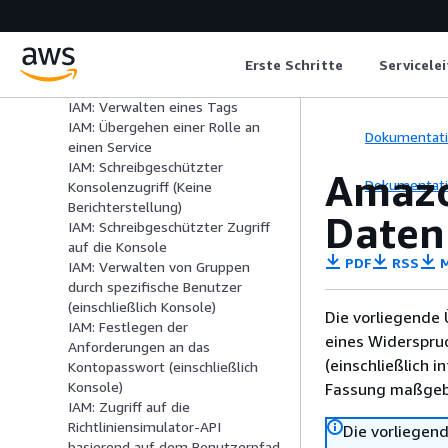
IAM: Generieren von Berichten zu
Anmeldeinformationen
IAM: Verwalten der
Erste Schritte
Servicele
Gruppenmitgliedschaft
(einschließlich Konsole)
IAM: Verwalten eines Tags
IAM: Übergehen einer Rolle an
Dokumentat
einen Service
IAM: Schreibgeschützter
Amazo
Dokumentat
Konsolenzugriff (Keine
Berichterstellung)
Daten
IAM: Schreibgeschützter Zugriff
auf die Konsole
PDF
RSS
M
IAM: Verwalten von Gruppen
durch spezifische Benutzer
(einschließlich Konsole)
Die vorliegende 
IAM: Festlegen der
eines Widerspru
Anforderungen an das
(einschließlich 
Kontopasswort (einschließlich
Konsole)
Fassung maßgebl
IAM: Zugriff auf die
Richtliniensimulator-API
Die vorliegend
basierend auf dem Benutzerpfad