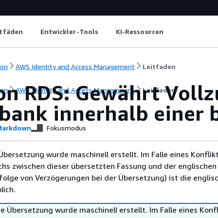
itfäden
Entwickler-Tools
KI-Ressourcen
ion
AWS Identity and Access Management
Leitfaden
n RDS: Gewährt Vollzu
ion
AWS Identity and Access Management
Leitfaden
bank innerhalb einer 
arkdown
Fokusmodus
Übersetzung wurde maschinell erstellt. Im Falle eines Konflik
chs zwischen dieser übersetzten Fassung und der englischen
infolge von Verzögerungen bei der Übersetzung) ist die englis
ich.
e Übersetzung wurde maschinell erstellt. Im Falle eines Konfl