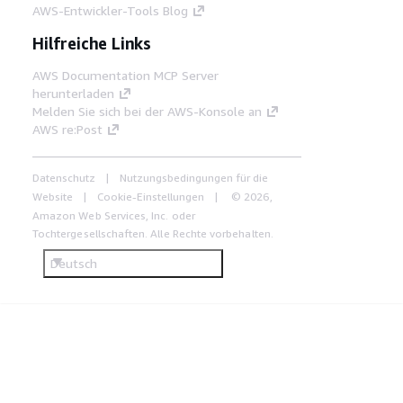
AWS-Entwickler-Tools Blog
Hilfreiche Links
AWS Documentation MCP Server
herunterladen
Melden Sie sich bei der AWS-Konsole an
AWS re:Post
Datenschutz
Nutzungsbedingungen für die
Website
Cookie-Einstellungen
© 2026,
Amazon Web Services, Inc. oder
Tochtergesellschaften. Alle Rechte vorbehalten.
Deutsch