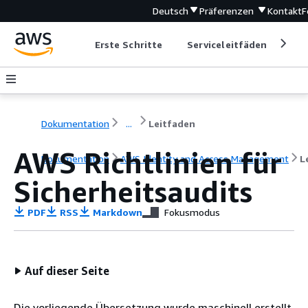
Deutsch
Präferenzen
Kontakt
F
Erste Schritte
Serviceleitfäden
Ent
Dokumentation
...
Leitfaden
AWS Richtlinien für
Dokumentation
AWS Identity and Access Management
L
Sicherheitsaudits
PDF
RSS
Markdown
Fokusmodus
Auf dieser Seite
Die vorliegende Übersetzung wurde maschinell erstellt.