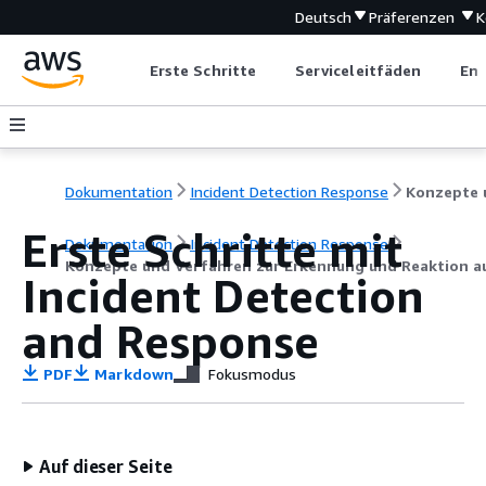
Deutsch
Präferenzen
K
Erste Schritte
Serviceleitfäden
Ent
Dokumentation
Incident Detection Response
Erste Schritte mit
Dokumentation
Incident Detection Response
Konzepte und Verfahren zur Erkennung und Reaktion a
Incident Detection
and Response
PDF
Markdown
Fokusmodus
Auf dieser Seite