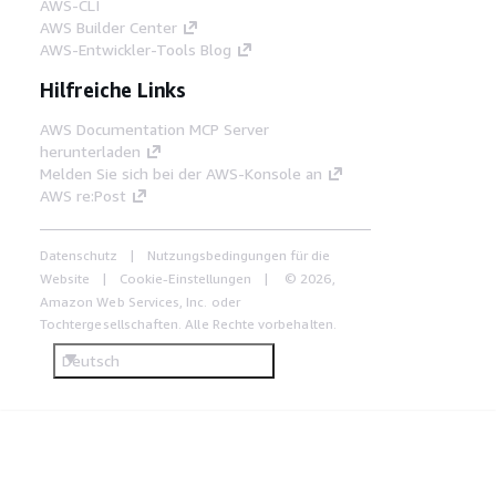
AWS-CLI
AWS Builder Center
AWS-Entwickler-Tools Blog
Hilfreiche Links
AWS Documentation MCP Server
herunterladen
Melden Sie sich bei der AWS-Konsole an
AWS re:Post
Datenschutz
Nutzungsbedingungen für die
Website
Cookie-Einstellungen
© 2026,
Amazon Web Services, Inc. oder
Tochtergesellschaften. Alle Rechte vorbehalten.
Deutsch