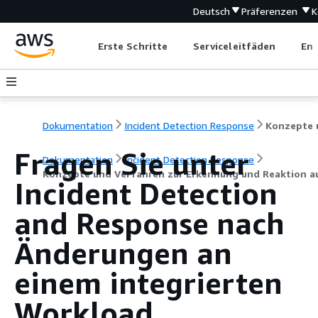
Deutsch
Präferenzen
K
Erste Schritte
Serviceleitfäden
Ent
Dokumentation
Incident Detection Response
Fragen Sie unter
Dokumentation
Incident Detection Response
Konzepte und Verfahren zur Erkennung und Reaktion a
Incident Detection
and Response nach
Änderungen an
einem integrierten
Workload