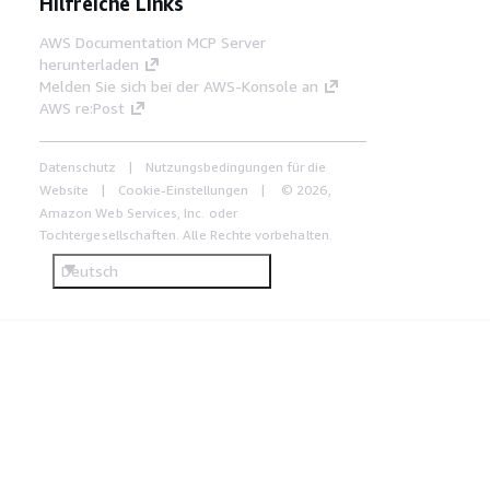
Hilfreiche Links
AWS Documentation MCP Server
herunterladen
Melden Sie sich bei der AWS-Konsole an
AWS re:Post
Datenschutz
Nutzungsbedingungen für die
Website
Cookie-Einstellungen
© 2026,
Amazon Web Services, Inc. oder
Tochtergesellschaften. Alle Rechte vorbehalten.
Deutsch