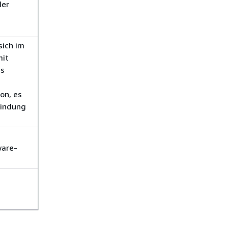
der
sich im
mit
us
on, es
bindung
ware-