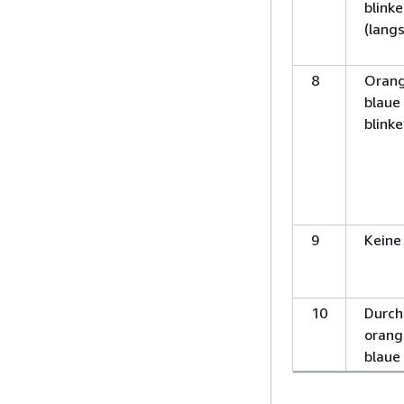
blink
(lang
8
Orang
blaue 
blinke
9
Keine
10
Durc
orang
blaue 