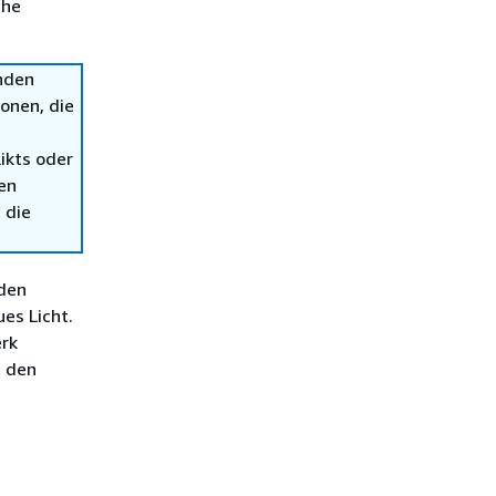
che
nden
onen, die
ikts oder
en
 die
 den
es Licht.
erk
t den