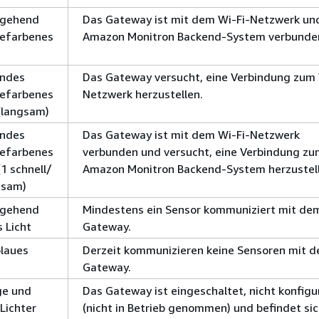
hgehend
Das Gateway ist mit dem Wi-Fi-Netzwerk u
efarbenes
Amazon Monitron Backend-System verbunde
endes
Das Gateway versucht, eine Verbindung zum 
efarbenes
Netzwerk herzustellen.
 (langsam)
endes
Das Gateway ist mit dem Wi-Fi-Netzwerk
efarbenes
verbunden und versucht, eine Verbindung z
(1 schnell/
Amazon Monitron Backend-System herzustell
gsam)
hgehend
Mindestens ein Sensor kommuniziert mit de
 Licht
Gateway.
blaues
Derzeit kommunizieren keine Sensoren mit 
Gateway.
e und
Das Gateway ist eingeschaltet, nicht konfigu
Lichter
(nicht in Betrieb genommen) und befindet sic