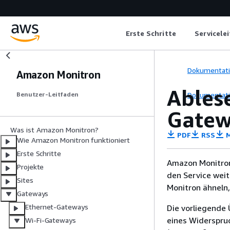
Erste Schritte
Servicele
Dokumentat
Amazon Monitron
Ables
Dokumentat
Benutzer-Leitfaden
Gate
Was ist Amazon Monitron?
PDF
RSS
M
Wie Amazon Monitron funktioniert
Erste Schritte
Amazon Monitron
Projekte
den Service wei
Sites
Monitron ähneln,
Gateways
Ethernet-Gateways
Die vorliegende 
eines Widerspru
Wi-Fi-Gateways