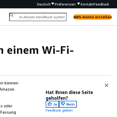
Deutsch
Präferenzen
Kontakt
Feedback
AWS-Konto erstellen
n einem Wi-Fi-
en können
e Amazon
Hat Ihnen diese Seite
geholfen?
Ja
Nein
ts oder
Feedback geben
 Fassung