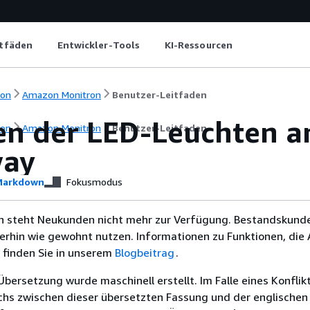
itfäden
Entwickler-Tools
KI-Ressourcen
ion
Amazon Monitron
Benutzer-Leitfaden
en der LED-Leuchten a
ion
Amazon Monitron
Benutzer-Leitfaden
way
arkdown
Fokusmodus
 steht Neukunden nicht mehr zur Verfügung. Bestandskund
terhin wie gewohnt nutzen. Informationen zu Funktionen, di
 finden Sie in unserem
Blogbeitrag
.
Übersetzung wurde maschinell erstellt. Im Falle eines Konflik
chs zwischen dieser übersetzten Fassung und der englischen