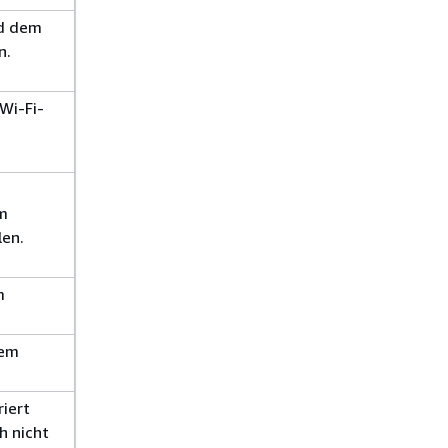
nd dem
n.
Wi-Fi-
um
en.
m
dem
riert
h nicht