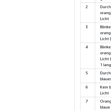
2
Durc
orang
Licht
3
Blink
orang
Licht
4
Blink
orang
Licht 
1 lan
5
Durc
blaues
6
Kein 
Licht
7
Orang
blaue 