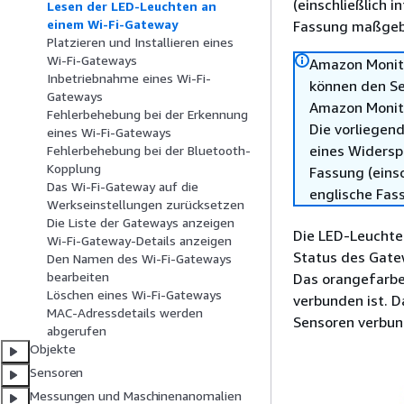
(einschließlich 
Lesen der LED-Leuchten an
einem Wi-Fi-Gateway
Fassung maßgebl
Platzieren und Installieren eines
Wi-Fi-Gateways
Amazon Monit
Inbetriebnahme eines Wi-Fi-
können den Se
Gateways
Amazon Monitr
Fehlerbehebung bei der Erkennung
Die vorliegend
eines Wi-Fi-Gateways
eines Widersp
Fehlerbehebung bei der Bluetooth-
Kopplung
Fassung (einsc
Das Wi-Fi-Gateway auf die
englische Fas
Werkseinstellungen zurücksetzen
Die Liste der Gateways anzeigen
Die LED-Leuchte
Wi-Fi-Gateway-Details anzeigen
Status des Gatew
Den Namen des Wi-Fi-Gateways
bearbeiten
Das orangefarbe
Löschen eines Wi-Fi-Gateways
verbunden ist. D
MAC-Adressdetails werden
Sensoren verbun
abgerufen
Objekte
Sensoren
Messungen und Maschinenanomalien