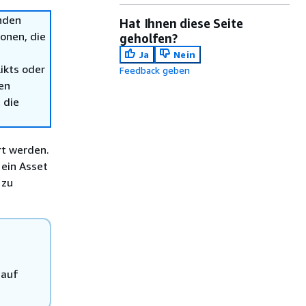
nden
Hat Ihnen diese Seite
onen, die
geholfen?
Ja
Nein
ikts oder
Feedback geben
en
 die
t werden.
 ein Asset
 zu
 auf