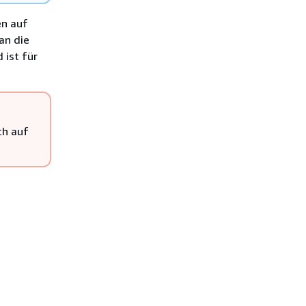
en auf
an die
 ist für
ch auf