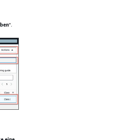
eben
“.
e eine