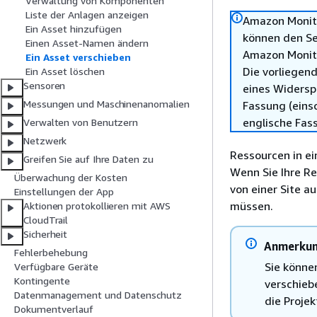
Verwaltung von Komponenten
Liste der Anlagen anzeigen
Amazon Monit
Ein Asset hinzufügen
können den Se
Einen Asset-Namen ändern
Amazon Monitr
Ein Asset verschieben
Die vorliegend
Ein Asset löschen
Sensoren
eines Widersp
Messungen und Maschinenanomalien
Fassung (einsc
englische Fas
Verwalten von Benutzern
Netzwerk
Ressourcen in e
Greifen Sie auf Ihre Daten zu
Wenn Sie Ihre R
Überwachung der Kosten
von einer Site a
Einstellungen der App
müssen.
Aktionen protokollieren mit AWS
CloudTrail
Sicherheit
Anmerku
Fehlerbehebung
Sie könne
Verfügbare Geräte
Kontingente
verschieb
Datenmanagement und Datenschutz
die Proje
Dokumentverlauf