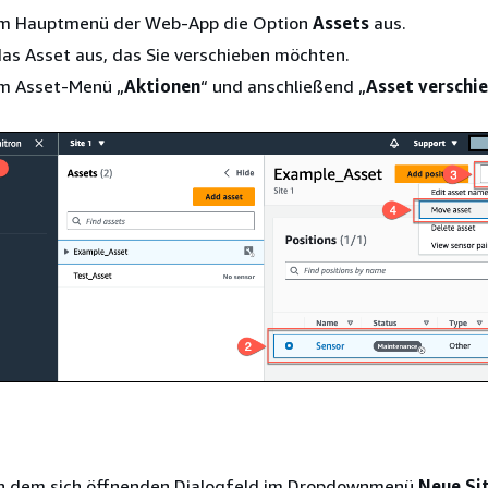
im Hauptmenü der Web-App die Option
Assets
aus.
as Asset aus, das Sie verschieben möchten.
im Asset-Menü „
Aktionen
“ und anschließend „
Asset verschi
in dem sich öffnenden Dialogfeld im Dropdownmenü
Neue Sit