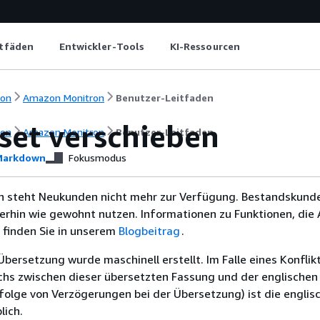
itfäden
Entwickler-Tools
KI-Ressourcen
ion
Amazon Monitron
Benutzer-Leitfaden
set verschieben
ion
Amazon Monitron
Benutzer-Leitfaden
arkdown
Fokusmodus
 steht Neukunden nicht mehr zur Verfügung. Bestandskund
terhin wie gewohnt nutzen. Informationen zu Funktionen, di
 finden Sie in unserem
Blogbeitrag
.
Übersetzung wurde maschinell erstellt. Im Falle eines Konflik
chs zwischen dieser übersetzten Fassung und der englischen
infolge von Verzögerungen bei der Übersetzung) ist die englis
ich.