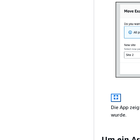
Die App zeig
wurde.
Um ein As