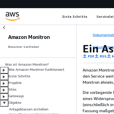
Erste Schritte
Servicele
Dokumentat
Amazon Monitron
Ein As
Dokumentat
Benutzer-Leitfaden
PDF
RSS
M
Was ist Amazon Monitron?
Wie Amazon Monitron funktioniert
Amazon Monitron
den Service wei
Erste Schritte
Monitron ähneln,
Projekte
Sites
Die vorliegende 
Gateways
eines Widerspru
Objekte
(einschließlich 
Anlageklassen erstellen
Fassung maßgebl