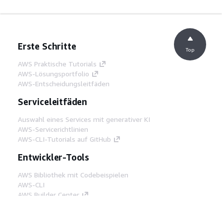
Erste Schritte
Top
AWS Praktische Tutorials
AWS-Lösungsportfolio
AWS-Entscheidungsleitfäden
Serviceleitfäden
Auswahl eines Services mit generativer KI
AWS-Servicerichtlinien
AWS-CLI-Tutorials auf GitHub
Entwickler-Tools
AWS Bibliothek mit Codebeispielen
AWS-CLI
AWS Builder Center
AWS-Entwickler-Tools Blog