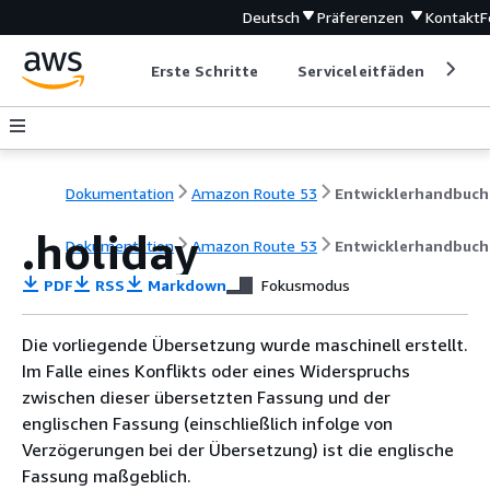
Deutsch
Präferenzen
Kontakt
F
Erste Schritte
Serviceleitfäden
Ent
Dokumentation
Amazon Route 53
Entwicklerhandbuch
.holiday
Dokumentation
Amazon Route 53
Entwicklerhandbuch
PDF
RSS
Markdown
Fokusmodus
Die vorliegende Übersetzung wurde maschinell erstellt.
Im Falle eines Konflikts oder eines Widerspruchs
zwischen dieser übersetzten Fassung und der
englischen Fassung (einschließlich infolge von
Verzögerungen bei der Übersetzung) ist die englische
Fassung maßgeblich.