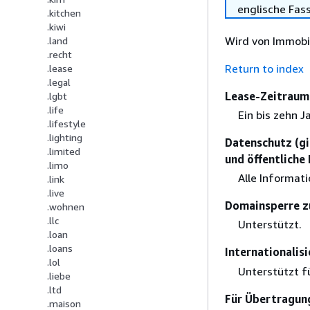
englische Fas
.kitchen
.kiwi
Wird von Immobi
.land
.recht
Return to index
.lease
.legal
Lease-Zeitraum 
.lgbt
.life
Ein bis zehn J
.lifestyle
.lighting
Datenschutz (gi
.limited
und öffentliche
.limo
Alle Informat
.link
.live
Domainsperre z
.wohnen
.llc
Unterstützt.
.loan
.loans
Internationali
.lol
Unterstützt f
.liebe
.ltd
Für Übertragung
.maison