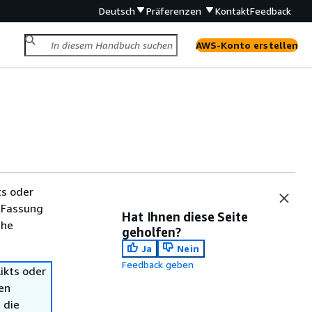
Deutsch
Präferenzen
Kontakt
Feedback
AWS-Konto erstellen
ts oder
 Fassung
Hat Ihnen diese Seite
che
geholfen?
Ja
Nein
Feedback geben
ikts oder
en
 die