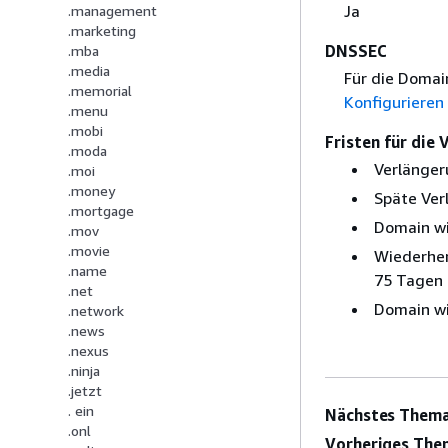
Ja
.management
.marketing
DNSSEC
.mba
.media
Für die Domai
.memorial
Konfigurieren
.menu
.mobi
Fristen für die
.moda
Verlänger
.moi
.money
Späte Ver
.mortgage
Domain wi
.mov
.movie
Wiederher
.name
75 Tagen 
.net
Domain wi
.network
.news
.nexus
.ninja
.jetzt
. ein
Nächstes Thema
.onl
Vorheriges The