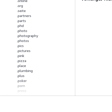
.online
.org
.seite
.partners
.parts
.phd
.photo
.photography
.photos
.pics
.pictures
.pink
.pizza
.place
.plumbing
.plus
.poker
.porn
.press
.pro
.productions
.prof
.properties
Erste Schritte
Serviceleitf