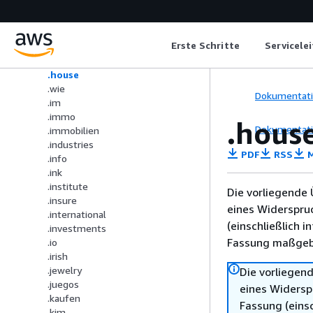
.holdings
.holiday
.host
Erste Schritte
Servicele
.hosting
.heiß
.house
.wie
Dokumentat
.im
.immo
.hous
Dokumentat
.immobilien
.industries
PDF
RSS
M
.info
.ink
.institute
Die vorliegende 
.insure
eines Widerspru
.international
(einschließlich 
.investments
Fassung maßgebl
.io
.irish
.jewelry
Die vorliegend
.juegos
eines Widersp
.kaufen
Fassung (einsc
.kim