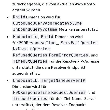
zurückgegeben, die vom aktuellen AWS Konto
erstellt wurden.
Dimension wird für
RniId
OutboundQueryAggregateVolume
Metriken unterstützt.
InboundQueryVolume
,
Dimension wird
EndpointId
RniId
für
,,,
P90ResponseTime
ServFailQueries
NxDomainQueries
, und
RefusedQueries
FormErrorQueries
für die Resolver-IP-Adresse
TimeoutQueries
unterstützt, die dem Resolver-Endpunkt
zugeordnet ist.
,
EndpointID
TargetNameServerIP
Dimension wird für
, und
P90ResponseTime
RequestQueries
für den Ziel-Name-Server
TimeoutQueries
unterstützt, der dem Resolver-Endpunkt