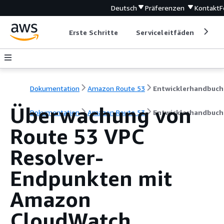
Deutsch
Präferenzen
Kontakt
F
Erste Schritte
Serviceleitfäden
Ent
Dokumentation
Amazon Route 53
Entwicklerhandbuch
Überwachung von
Dokumentation
Amazon Route 53
Entwicklerhandbuch
Route 53 VPC
Resolver-
Endpunkten mit
Amazon
CloudWatch