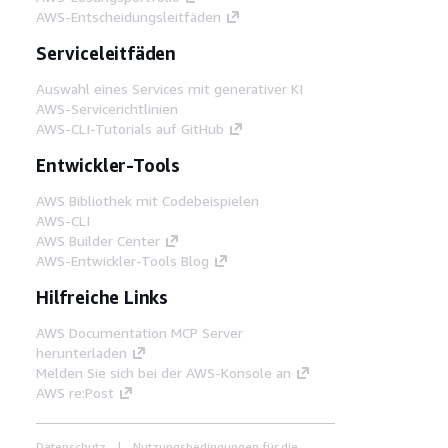
AWS-Entscheidungsleitfäden
Serviceleitfäden
Auswahl eines Services mit generativer KI
AWS-Servicerichtlinien
AWS-CLI-Tutorials auf GitHub
Entwickler-Tools
AWS Bibliothek mit Codebeispielen
AWS-CLI
AWS Builder Center
AWS-Entwickler-Tools Blog
Hilfreiche Links
AWS Documentation MCP Server
herunterladen
Melden Sie sich bei der AWS-Konsole an
AWS re:Post
Datenschutz
Nutzungsbedingungen für die