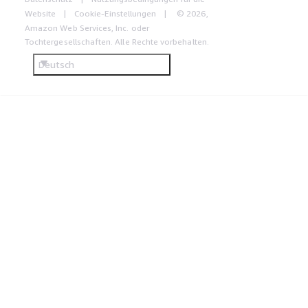
Website
Cookie-Einstellungen
© 2026,
Amazon Web Services, Inc. oder
Tochtergesellschaften. Alle Rechte vorbehalten.
Deutsch