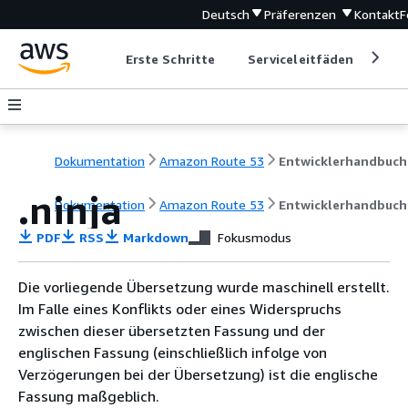
Deutsch
Präferenzen
Kontakt
F
Erste Schritte
Serviceleitfäden
Ent
Dokumentation
Amazon Route 53
Entwicklerhandbuch
.ninja
Dokumentation
Amazon Route 53
Entwicklerhandbuch
PDF
RSS
Markdown
Fokusmodus
Die vorliegende Übersetzung wurde maschinell erstellt.
Im Falle eines Konflikts oder eines Widerspruchs
zwischen dieser übersetzten Fassung und der
englischen Fassung (einschließlich infolge von
Verzögerungen bei der Übersetzung) ist die englische
Fassung maßgeblich.