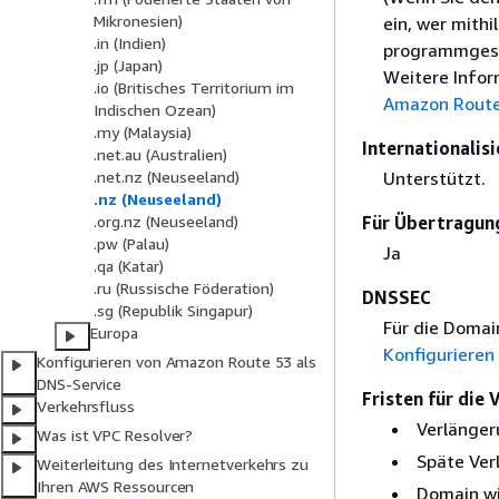
Mikronesien)
ein, wer mith
.in (Indien)
programmgest
.jp (Japan)
Weitere Infor
.io (Britisches Territorium im
Amazon Route
Indischen Ozean)
.my (Malaysia)
Internationali
.net.au (Australien)
Unterstützt.
.net.nz (Neuseeland)
.nz (Neuseeland)
Für Übertragung
.org.nz (Neuseeland)
.pw (Palau)
Ja
.qa (Katar)
.ru (Russische Föderation)
DNSSEC
.sg (Republik Singapur)
Für die Domai
Europa
Konfigurieren
Konfigurieren von Amazon Route 53 als
DNS-Service
Fristen für die
Verkehrsfluss
Verlänger
Was ist VPC Resolver?
Späte Ver
Weiterleitung des Internetverkehrs zu
Ihren AWS Ressourcen
Domain wi