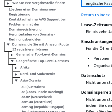
Wie Sie Ihre Vergabestelle finden
englische Fas
Löschen einer Domainnamen-
Registrierung
Return to index
Kontaktaufnahme AWS Support bei
Problemen mit der
Lease-Zeitraum 
Domainregistrierung
Ein bis zehn J
Herunterladen von Domains-
Rechnungsberichten
Einschränkunge
Domains, die Sie mit Amazon Route
Für die Öffent
53 registrieren können
Generische Top-Level-Domains
Personen 
Geografische Top-Level-Domains
Organisat
Afrika
Nord- und Südamerika
Datenschutz
Asia/Oceania
Nicht unterst
.au (Australien)
.cc (Cocos-Inseln (Keeling))
Domainsperre z
.co.nz (Neuseeland)
Nicht unterst
.com.au (Australien)
indem Sie den
.com.sg (Republik Singapur)
(Wenn Sie den
.fm (Föderierte Staaten von