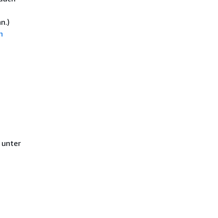
n.)
n
 unter