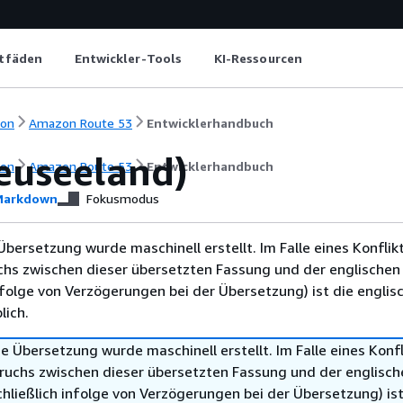
itfäden
Entwickler-Tools
KI-Ressourcen
ion
Amazon Route 53
Entwicklerhandbuch
Neuseeland)
ion
Amazon Route 53
Entwicklerhandbuch
arkdown
Fokusmodus
Übersetzung wurde maschinell erstellt. Im Falle eines Konflik
chs zwischen dieser übersetzten Fassung und der englischen
infolge von Verzögerungen bei der Übersetzung) ist die englis
ich.
e Übersetzung wurde maschinell erstellt. Im Falle eines Konfl
ruchs zwischen dieser übersetzten Fassung und der englisch
hließlich infolge von Verzögerungen bei der Übersetzung) ist