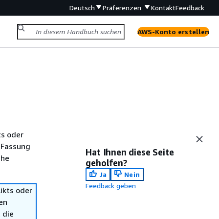
Deutsch
Präferenzen
Kontakt
Feedback
AWS-Konto erstellen
ts oder
 Fassung
Hat Ihnen diese Seite
che
geholfen?
Ja
Nein
Feedback geben
ikts oder
en
 die