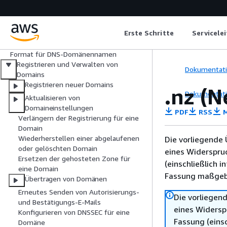
Was ist Amazon Route 53?
Erste Schritte
Erste Schritte
Servicele
Integration in andere -Services
Format für DNS-Domänennamen
Registrieren und Verwalten von
Dokumentat
Domains
Registrieren neuer Domains
.nz (
Dokumentat
Aktualisieren von
Domaineinstellungen
PDF
RSS
M
Verlängern der Registrierung für eine
Domain
Wiederherstellen einer abgelaufenen
Die vorliegende 
oder gelöschten Domain
eines Widerspru
Ersetzen der gehosteten Zone für
(einschließlich 
eine Domain
Fassung maßgebl
Übertragen von Domänen
Erneutes Senden von Autorisierungs-
Die vorliegend
und Bestätigungs-E-Mails
eines Widersp
Konfigurieren von DNSSEC für eine
Fassung (einsc
Domäne