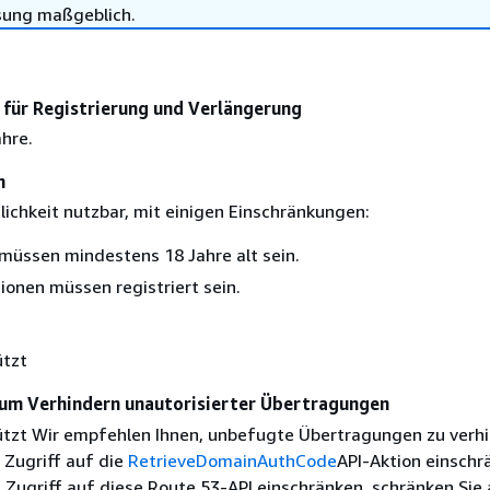
sung maßgeblich.
für Registrierung und Verlängerung
ahre.
n
lichkeit nutzbar, mit einigen Einschränkungen:
müssen mindestens 18 Jahre alt sein.
ionen müssen registriert sein.
ützt
um Verhindern unautorisierter Übertragungen
ützt Wir empfehlen Ihnen, unbefugte Übertragungen zu verhi
 Zugriff auf die
RetrieveDomainAuthCode
API-Aktion einschr
 Zugriff auf diese Route 53-API einschränken, schränken Sie