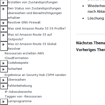
Erstellen von Zustandsprüfungen
Wiederher
Den Status von Zustandsprüfungen
nach Abla
überwachen und Benachrichtigungen
erhalten
Löschung 
Resolver-DNS-Firewall
Was sind Amazon Route 53 53-Profile?
Was ist Amazon Route 53 auf
Outposts?
Nächstes Thema
Was ist Amazon Route 53 Global
Resolver
Vorheriges The
Ressourcen erstellen AWS
CloudFormation
Codebeispiele
Sicherheit
Ergebnisse an Security Hub CSPM senden
Überwachen
Fehlerbehebung
IP-Adressbereiche
Taggen von -Ressourcen
Lernprogramme