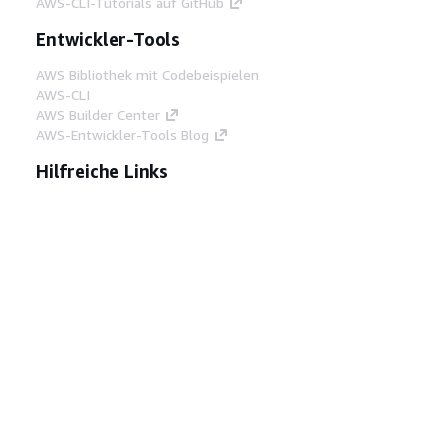
AWS-CLI-Tutorials auf GitHub
Entwickler-Tools
AWS Bibliothek mit Codebeispielen
AWS-CLI
AWS Builder Center
AWS-Entwickler-Tools Blog
Hilfreiche Links
AWS Documentation MCP Server
herunterladen
Melden Sie sich bei der AWS-Konsole an
AWS re:Post
Datenschutz
Nutzungsbedingungen für die
Website
Cookie-Einstellungen
© 2026,
Amazon Web Services, Inc. oder
Tochtergesellschaften. Alle Rechte vorbehalten.
Deutsch