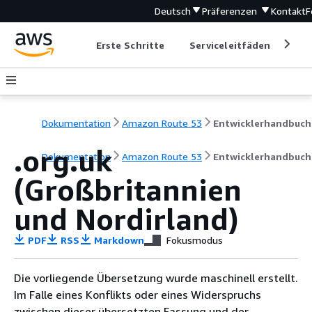
Deutsch
Präferenzen
Kontakt
F
Erste Schritte
Serviceleitfäden
Ent
Dokumentation
Amazon Route 53
Entwicklerhandbuch
.org.uk
Dokumentation
Amazon Route 53
Entwicklerhandbuch
(Großbritannien
und Nordirland)
PDF
RSS
Markdown
Fokusmodus
Die vorliegende Übersetzung wurde maschinell erstellt.
Im Falle eines Konflikts oder eines Widerspruchs
zwischen dieser übersetzten Fassung und der