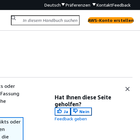
Deutsch
Präferenzen
Kontakt
Feedback
AWS-Konto erstellen
ts oder
 Fassung
Hat Ihnen diese Seite
che
geholfen?
Ja
Nein
Feedback geben
ikts oder
en
 die