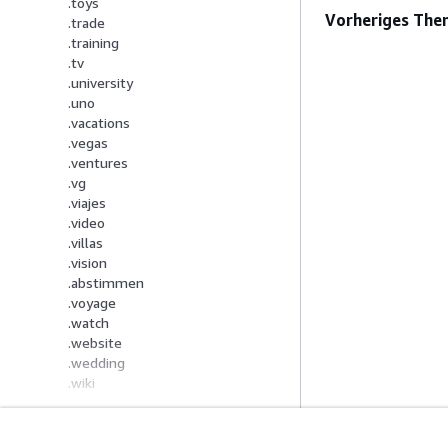
.toys
Vorheriges The
.trade
.training
.tv
.university
.uno
.vacations
.vegas
.ventures
.vg
.viajes
.video
.villas
.vision
.abstimmen
.voyage
.watch
.website
.wedding
.wiki
.win
.wine
.work