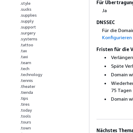
Für Übertragung
.style
.sucks
Ja
.supplies
.supply
DNSSEC
.support
Für die Domai
.surgery
Konfigurieren
.systems
.tattoo
Fristen für die
.tax
.taxi
Verlänger
.team
Späte Ver
.tech
Domain wi
.technology
.tennis
Wiederher
.theater
75 Tagen 
.tienda
.tips
Domain wi
.tires
.today
.tools
.tours
.town
Nächstes Thema