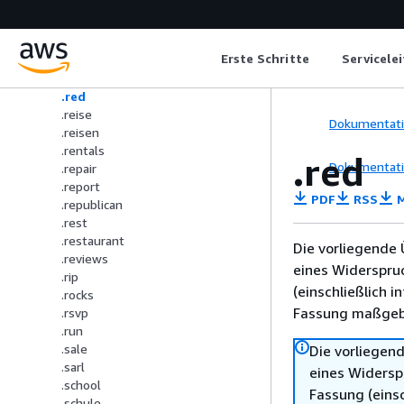
.property
.pub
.qpon
Erste Schritte
Servicele
.realty
.recipes
.red
.reise
Dokumentat
.reisen
.rentals
.red
Dokumentat
.repair
.report
PDF
RSS
M
.republican
.rest
.restaurant
Die vorliegende 
.reviews
eines Widerspru
.rip
(einschließlich 
.rocks
Fassung maßgebl
.rsvp
.run
.sale
Die vorliegend
.sarl
eines Widersp
.school
Fassung (einsc
.schule