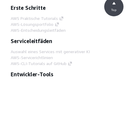
Erste Schritte
Top
AWS Praktische Tutorials
AWS-Lösungsportfolio
AWS-Entscheidungsleitfäden
Serviceleitfäden
Auswahl eines Services mit generativer KI
AWS-Servicerichtlinien
AWS-CLI-Tutorials auf GitHub
Entwickler-Tools
AWS Bibliothek mit Codebeispielen
AWS-CLI
AWS Builder Center
AWS-Entwickler-Tools Blog
Hilfreiche Links
AWS Documentation MCP Server
herunterladen