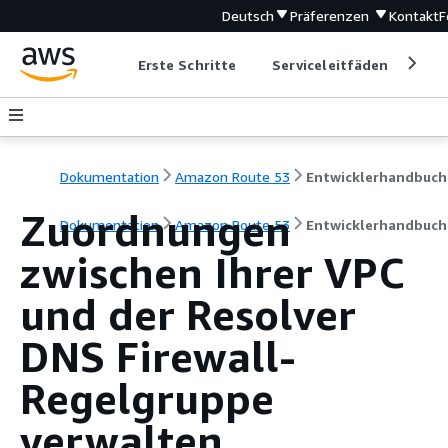
Deutsch
Präferenzen
Kontakt
F
Erste Schritte
Serviceleitfäden
Ent
Dokumentation
Amazon Route 53
Entwicklerhandbuch
Zuordnungen
Dokumentation
Amazon Route 53
Entwicklerhandbuch
zwischen Ihrer VPC
und der Resolver
DNS Firewall-
Regelgruppe
verwalten