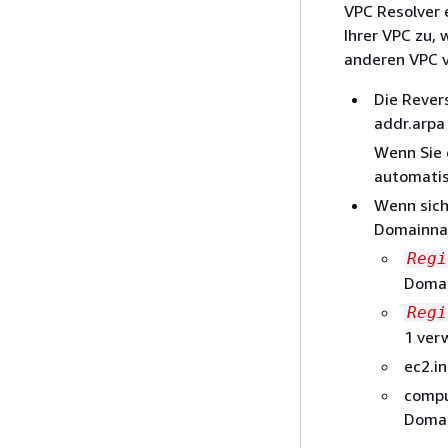
VPC Resolver 
Ihrer VPC zu,
anderen VPC v
Die Rever
addr.arpa
Wenn Sie 
automatis
Wenn sich
Domainna
Regi
Domai
Regi
1 ver
ec2.i
compu
Doma