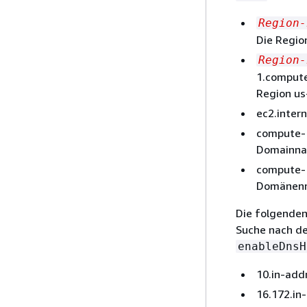
Region-
Die Regio
Region-
1.comput
Region us
ec2.inter
compute-1
Domainna
compute-1
Domänen
Die folgenden
Suche nach de
enableDnsH
10.in-add
16.172.in-