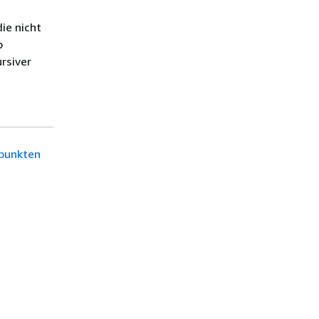
die nicht
p
rsiver
dpunkten