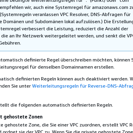
eine bedingte Weiterleitungsregel für "." (Punkt) oder "com"
, empfehlen wir, auch eine Systemregel für amazonaws.com z
. (Systemregeln veranlassen VPC Resolver, DNS-Abfragen für
 Domänen und Subdomänen lokal aufzulösen.) Die Erstellun
stemregel verbessert die Leistung, reduziert die Anzahl der
 die an Ihr Netzwerk weitergeleitet werden, und senkt die VP
Gebühren.
tomatisch definierte Regel überschreiben möchten, können S
leitungsregel für denselben Domainnamen erstellen.
atisch definierten Regeln können auch deaktiviert werden. 
inden Sie unter
Weiterleitungsregeln für Reverse-DNS-Abfra
tellt die folgenden automatisch definierten Regeln.
at gehostete Zonen
te gehostete Zone, die Sie einer VPC zuordnen, erstellt VPC R
d ordnet sie der VPC zu. Wenn Sie die private gehostete Zone