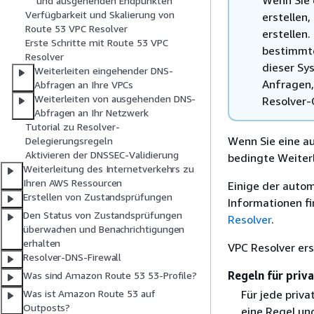
Wenn Sie 
und ausgehenden Endpunkten
Verfügbarkeit und Skalierung von
erstellen
Route 53 VPC Resolver
erstellen
Erste Schritte mit Route 53 VPC
bestimmte
Resolver
dieser Sy
Weiterleiten eingehender DNS-
Anfragen,
Abfragen an Ihre VPCs
Weiterleiten von ausgehenden DNS-
Resolver-
Abfragen an Ihr Netzwerk
Tutorial zu Resolver-
Wenn Sie eine au
Delegierungsregeln
Aktivieren der DNSSEC-Validierung
bedingte Weiter
Weiterleitung des Internetverkehrs zu
Ihren AWS Ressourcen
Einige der autom
Erstellen von Zustandsprüfungen
Informationen f
Den Status von Zustandsprüfungen
Resolver
.
überwachen und Benachrichtigungen
erhalten
VPC Resolver ers
Resolver-DNS-Firewall
Regeln für priv
Was sind Amazon Route 53 53-Profile?
Für jede priva
Was ist Amazon Route 53 auf
Outposts?
eine Regel un