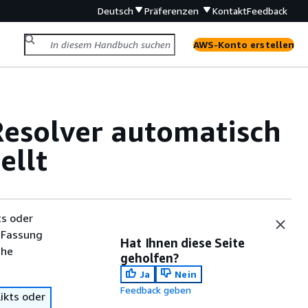
Deutsch
Präferenzen
Kontakt
Feedback
AWS-Konto erstellen
esolver automatisch
ellt
ts oder
 Fassung
Hat Ihnen diese Seite
che
geholfen?
Ja
Nein
Feedback geben
ikts oder