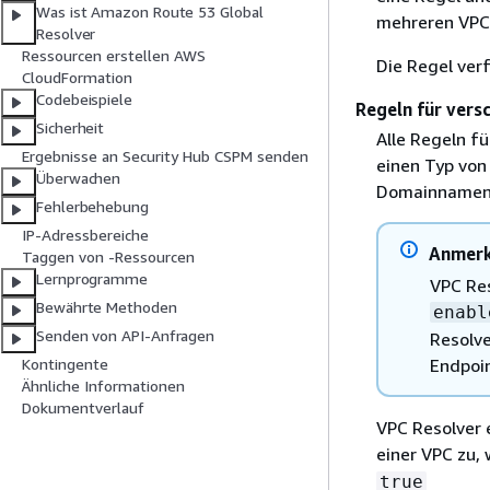
Was ist Amazon Route 53 Global
mehreren VPCs
Resolver
Ressourcen erstellen AWS
Die Regel ver
CloudFormation
Codebeispiele
Regeln für ver
Sicherheit
Alle Regeln f
Ergebnisse an Security Hub CSPM senden
einen Typ vo
Überwachen
Domainnamen a
Fehlerbehebung
IP-Adressbereiche
Anmer
Taggen von -Ressourcen
Lernprogramme
VPC Res
Bewährte Methoden
enabl
Senden von API-Anfragen
Resolve
Kontingente
Endpoi
Ähnliche Informationen
Dokumentverlauf
VPC Resolver 
einer VPC zu,
true