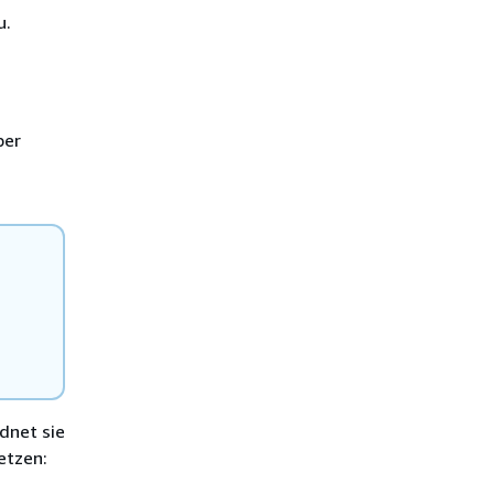
u.
ber
dnet sie
etzen: