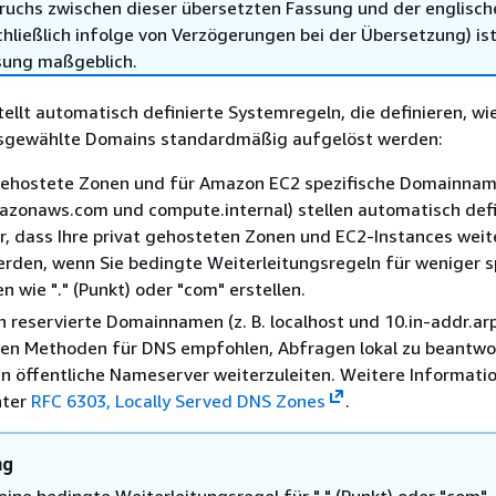
ruchs zwischen dieser übersetzten Fassung und der englisch
hließlich infolge von Verzögerungen bei der Übersetzung) ist
sung maßgeblich.
tellt automatisch definierte Systemregeln, die definieren, wi
sgewählte Domains standardmäßig aufgelöst werden:
 gehostete Zonen und für Amazon EC2 spezifische Domainname
zonaws.com und compute.internal) stellen automatisch defi
r, dass Ihre privat gehosteten Zonen und EC2-Instances weit
rden, wenn Sie bedingte Weiterleitungsregeln für weniger s
wie "." (Punkt) oder "com" erstellen.
ch reservierte Domainnamen (z. B. localhost und 10.in-addr.arp
en Methoden für DNS empfohlen, Abfragen lokal zu beantwo
an öffentliche Nameserver weiterzuleiten. Weitere Informati
nter
RFC 6303, Locally Served DNS Zones
.
ng