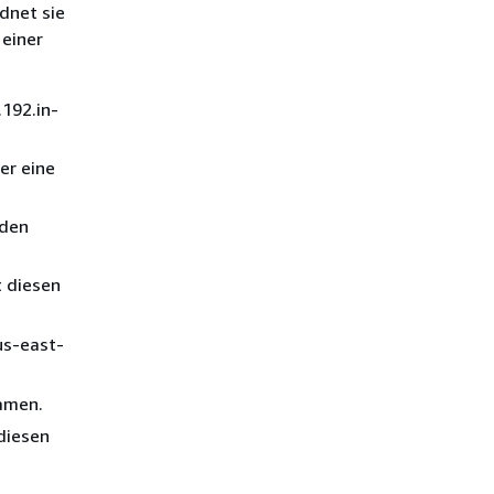
dnet sie
 einer
.192.in-
er eine
nden
t diesen
us-east-
amen.
diesen