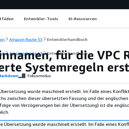
itfäden
Entwickler-Tools
KI-Ressourcen
ion
Amazon Route 53
Entwicklerhandbuch
nnamen, für die VPC R
ion
Amazon Route 53
Entwicklerhandbuch
erte Systemregeln erst
arkdown
Fokusmodus
Übersetzung wurde maschinell erstellt. Im Falle eines Konflik
chs zwischen dieser übersetzten Fassung und der englischen
infolge von Verzögerungen bei der Übersetzung) ist die englis
ich.
e Übersetzung wurde maschinell erstellt. Im Falle eines Konfl