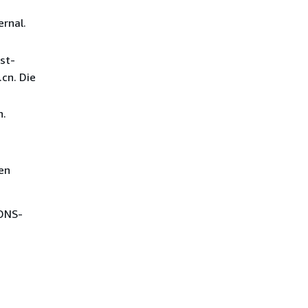
ernal.
st-
cn. Die
n.
en
 DNS-