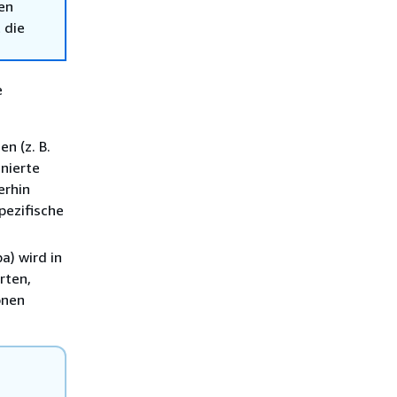
en
 die
e
n (z. B.
nierte
erhin
pezifische
a) wird in
rten,
onen