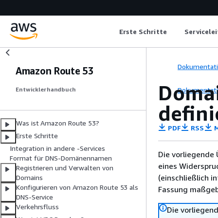
Erste Schritte
Servicele
Dokumentat
Amazon Route 53
Domai
Dokumentat
Entwicklerhandbuch
defini
Was ist Amazon Route 53?
PDF
RSS
M
Erste Schritte
Integration in andere -Services
Die vorliegende 
Format für DNS-Domänennamen
eines Widerspru
Registrieren und Verwalten von
(einschließlich 
Domains
Konfigurieren von Amazon Route 53 als
Fassung maßgebl
DNS-Service
Verkehrsfluss
Die vorliegend