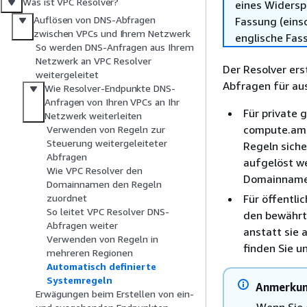
Was ist VPC Resolver?
eines Widersp
Auflösen von DNS-Abfragen
Fassung (einsc
zwischen VPCs und Ihrem Netzwerk
englische Fas
So werden DNS-Anfragen aus Ihrem
Netzwerk an VPC Resolver
Der Resolver ers
weitergeleitet
Abfragen für au
Wie Resolver-Endpunkte DNS-
Anfragen von Ihren VPCs an Ihr
Für private
Netzwerk weiterleiten
compute.ama
Verwenden von Regeln zur
Steuerung weitergeleiteter
Regeln siche
Abfragen
aufgelöst we
Wie VPC Resolver den
Domainnamen 
Domainnamen den Regeln
Für öffentli
zuordnet
So leitet VPC Resolver DNS-
den bewährt
Abfragen weiter
anstatt sie 
Verwenden von Regeln in
finden Sie u
mehreren Regionen
Automatisch definierte
Systemregeln
Anmerku
Erwägungen beim Erstellen von ein-