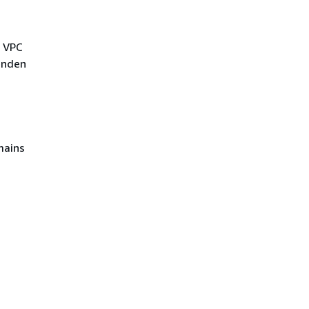
e VPC
genden
mains