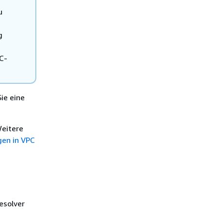
u
g
C-
ie eine
Weitere
gen in VPC
esolver