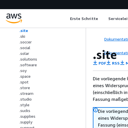
.shoes
.shop
.einkaufen
Erste Schritte
Servicele
.show
.singles
.site
.ski
Dokumentat
.soccer
.social
.site
Dokumentat
.solar
.solutions
PDF
RSS
M
.software
.soy
.space
Die vorliegende 
.spot
eines Widerspru
.store
(einschließlich 
.stream
Fassung maßgebl
.studio
.style
.sucks
Die vorliegend
.supplies
eines Widersp
.supply
Fassung (einsc
.support