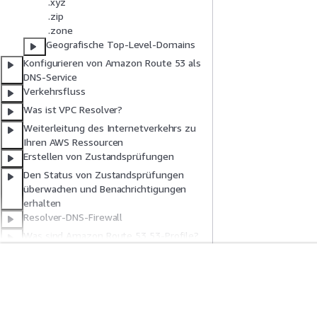
.xyz
.zip
.zone
Geografische Top-Level-Domains
Konfigurieren von Amazon Route 53 als
DNS-Service
Verkehrsfluss
Was ist VPC Resolver?
Weiterleitung des Internetverkehrs zu
Ihren AWS Ressourcen
Erstellen von Zustandsprüfungen
Den Status von Zustandsprüfungen
überwachen und Benachrichtigungen
erhalten
Resolver-DNS-Firewall
Was sind Amazon Route 53 53-Profile?
Was ist Amazon Route 53 auf
Outposts?
Was ist Amazon Route 53 Global
Erste Schritte
Serviceleitf
Resolver
Ressourcen erstellen AWS
AWS Praktische Tutorials
Auswahl eines Ser