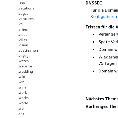
DNSSEC
.uno
.vacations
Für die Domai
.vegas
Konfigurieren
.ventures
.vg
Fristen für die
.viajes
Verlänger
.video
.villas
Späte Ver
.vision
Domain wi
.abstimmen
.voyage
Wiederher
.watch
75 Tagen 
.website
Domain wi
.wedding
.wiki
.win
.wine
.work
.works
Nächstes Thema
.world
Vorheriges The
.wtf
.xxx