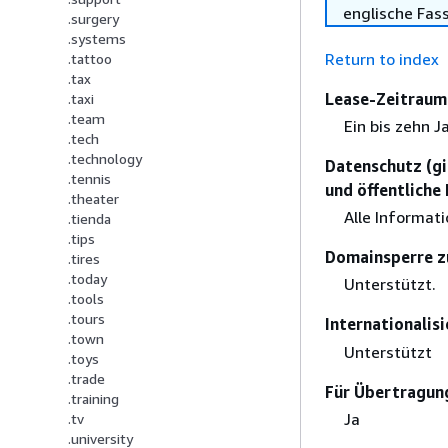
englische Fas
.surgery
.systems
Return to index
.tattoo
.tax
Lease-Zeitraum 
.taxi
.team
Ein bis zehn J
.tech
.technology
Datenschutz (gi
.tennis
und öffentliche
.theater
Alle Informat
.tienda
.tips
Domainsperre z
.tires
.today
Unterstützt.
.tools
.tours
Internationali
.town
Unterstützt
.toys
.trade
Für Übertragung
.training
Ja
.tv
.university