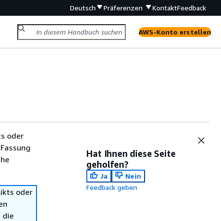
Deutsch
Präferenzen
Kontakt
Feedback
AWS-Konto erstellen
ts oder
 Fassung
Hat Ihnen diese Seite
che
geholfen?
Ja
Nein
Feedback geben
ikts oder
en
 die