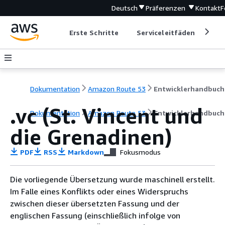
Deutsch
Präferenzen
Kontakt
F
Erste Schritte
Serviceleitfäden
Ent
Dokumentation
Amazon Route 53
Entwicklerhandbuch
.vc (St. Vincent und
Dokumentation
Amazon Route 53
Entwicklerhandbuch
die Grenadinen)
PDF
RSS
Markdown
Fokusmodus
Die vorliegende Übersetzung wurde maschinell erstellt.
Im Falle eines Konflikts oder eines Widerspruchs
zwischen dieser übersetzten Fassung und der
englischen Fassung (einschließlich infolge von