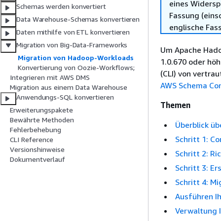
eines Widersp
Schemas werden konvertiert
Fassung (einsc
Data Warehouse-Schemas konvertieren
englische Fas
Daten mithilfe von ETL konvertieren
Migration von Big-Data-Frameworks
Um Apache Hadoop
Migration von Hadoop-Workloads
1.0.670 oder höh
Konvertierung von Oozie-Workflows;
(CLI) von vertra
Integrieren mit AWS DMS
AWS Schema Con
Migration aus einem Data Warehouse
Anwendungs-SQL konvertieren
Themen
Erweiterungspakete
Bewährte Methoden
Überblick üb
Fehlerbehebung
Schritt 1: C
CLI Reference
Versionshinweise
Schritt 2: R
Dokumentverlauf
Schritt 3: E
Schritt 4: 
Ausführen Ih
Verwaltung I