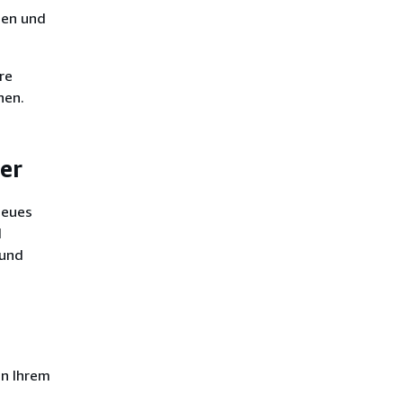
den und
re
nen.
er
neues
d
 und
in Ihrem