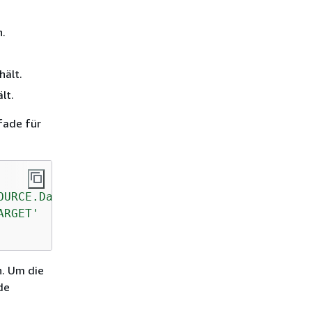
n.
hält.
lt.
fade für
OURCE.Databases.testdb'
ARGET'
n. Um die
de