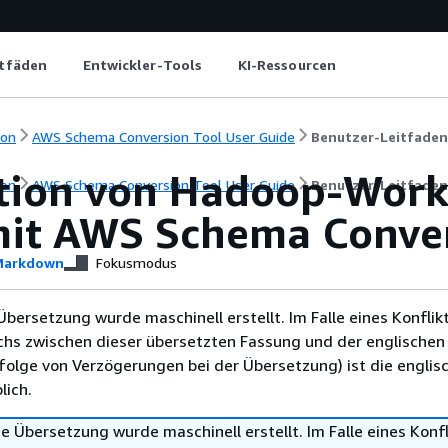
itfäden
Entwickler-Tools
KI-Ressourcen
ion
AWS Schema Conversion Tool User Guide
Benutzer-Leitfaden
tion von Hadoop-Work
ion
AWS Schema Conversion Tool User Guide
Benutzer-Leitfaden
it AWS Schema Conver
arkdown
Fokusmodus
Übersetzung wurde maschinell erstellt. Im Falle eines Konflik
chs zwischen dieser übersetzten Fassung und der englischen
infolge von Verzögerungen bei der Übersetzung) ist die englis
ich.
e Übersetzung wurde maschinell erstellt. Im Falle eines Konfl