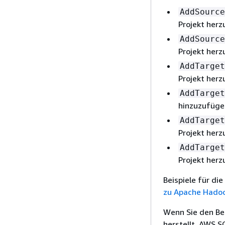
AddSource
Projekt herz
AddSource
Projekt herz
AddTarget
Projekt herz
AddTarget
hinzuzufüge
AddTarget
Projekt herz
AddTarget
Projekt herz
Beispiele für di
zu Apache Hadoo
Wenn Sie den Bef
herstellt, AWS S