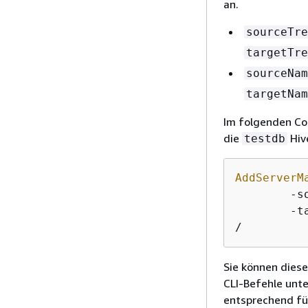
an.
sourceTre
targetTre
sourceNam
targetNam
Im folgenden Cod
die
Hiv
testdb
AddServerM
	-
	-
/
Sie können diese
CLI-Befehle unte
entsprechend für