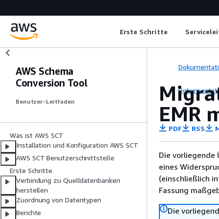
Erste Schritte
Servicele
Dokumentat
AWS Schema
Conversion Tool
Migra
Dokumentat
Benutzer-Leitfaden
EMR m
PDF
RSS
M
Was ist AWS SCT
Installation und Konfiguration AWS SCT
Die vorliegende 
AWS SCT Benutzerschnittstelle
eines Widerspru
Erste Schritte
(einschließlich 
Verbindung zu Quelldatenbanken
Fassung maßgebl
herstellen
Zuordnung von Datentypen
Die vorliegend
Berichte