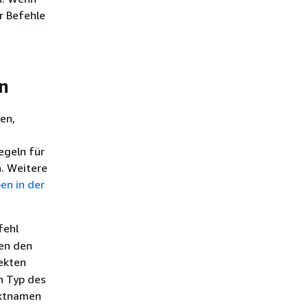
r Befehle
in
en,
egeln für
n. Weitere
en in der
fehl
nen den
ekten
n Typ des
ektnamen