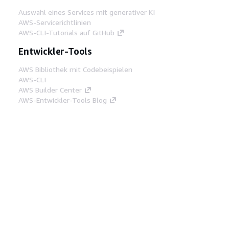
Auswahl eines Services mit generativer KI
AWS-Servicerichtlinien
AWS-CLI-Tutorials auf GitHub
Entwickler-Tools
AWS Bibliothek mit Codebeispielen
AWS-CLI
AWS Builder Center
AWS-Entwickler-Tools Blog
Hilfreiche Links
AWS Documentation MCP Server
herunterladen
Melden Sie sich bei der AWS-Konsole an
AWS re:Post
Datenschutz
Nutzungsbedingungen für die
Website
Cookie-Einstellungen
© 2026,
Amazon Web Services, Inc. oder
Tochtergesellschaften. Alle Rechte vorbehalten.