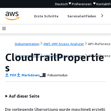
Deutsch
Präferenzen
Kontakt
F
Erste Schritte
Serviceleitfäden
Ent
Dokumentation
AWS IAM Access Analyzer
API-Referenz
CloudTrailPropertie
Dokumentation
AWS IAM Access Analyzer
API-Referenz
s
PDF
Markdown
Fokusmodus
Auf dieser Seite
Die vorliegende Übersetzung wurde maschinell erstellt.