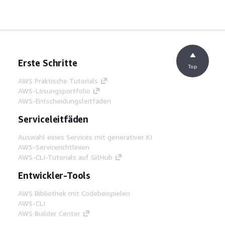
Erste Schritte
Top
AWS Praktische Tutorials
AWS-Lösungsportfolio
AWS-Entscheidungsleitfäden
Serviceleitfäden
Auswahl eines Services mit generativer KI
AWS-Servicerichtlinien
AWS-CLI-Tutorials auf GitHub
Entwickler-Tools
AWS Bibliothek mit Codebeispielen
AWS-CLI
AWS Builder Center
AWS-Entwickler-Tools Blog