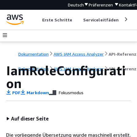
Deutsch
Präferenzen
Kontakt
F
Erste Schritte
Serviceleitfäden
Ent
Dokumentation
AWS IAM Access Analyzer
API-Referenz
IamRoleConfigurati
Dokumentation
AWS IAM Access Analyzer
API-Referenz
on
PDF
Markdown
Fokusmodus
Auf dieser Seite
Die vorliegende Übersetzung wurde maschinell erstellt.