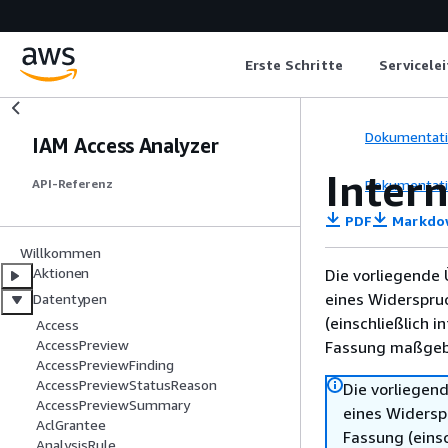
Erste Schritte
Servicele
Dokumentat
IAM Access Analyzer
Intern
Dokumentat
API-Referenz
PDF
Markdo
Willkommen
Aktionen
Die vorliegende 
eines Widerspru
Datentypen
(einschließlich 
Access
AccessPreview
Fassung maßgebl
AccessPreviewFinding
AccessPreviewStatusReason
Die vorliegend
AccessPreviewSummary
eines Widersp
AclGrantee
Fassung (einsc
AnalysisRule