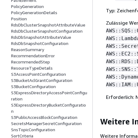
PathElement
PolicyGeneration
Typ: Zeichenf
PolicyGenerationDetails
Position
Zulässige We
RdsDbClusterSnapshotAttributeValue
AWS::SQS::
RdsDbClusterSnapshotConfiguration
RdsDbSnapshotAttributeValue
AWS::Lambd
RdsDbSnapshotConfiguration
AWS::Secre
ReasonSummary
AWS::EC2::
RecommendationError
AWS::RDS::
RecommendedStep
ResourceTypeDetails
AWS::SNS::
S3AccessPointConfiguration
AWS::Dynam
S3BucketAclGrantConfiguration
AWS::IAM::
S3BucketConfiguration
S3ExpressDirectoryAccessPointConfigu
Erforderlich: 
ration
S3ExpressDirectoryBucketConfiguratio
n
S3PublicAccessBlockConfiguration
Weitere I
SecretsManagerSecretConfiguration
SnsTopicConfiguration
Weitere Informa
SortCriteria