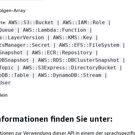
olgen-Array
rte:
AWS::S3::Bucket | AWS::IAM::Role |
Queue | AWS::Lambda::Function |
a::LayerVersion | AWS::KMS::Key |
tsManager::Secret | AWS::EFS::FileSystem |
Snapshot | AWS::ECR::Repository |
DBSnapshot | AWS::RDS::DBClusterSnapshot |
Topic | AWS::S3Express::DirectoryBucket |
oDB::Table | AWS::DynamoDB::Stream |
User
Nein
nformationen finden Sie unter:
tionen zur Verwendung dieser API in einem der sprachspezif