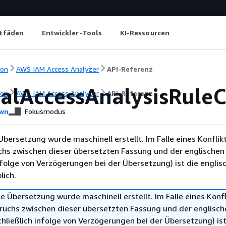
itfäden
Entwickler-Tools
KI-Ressourcen
ion
AWS IAM Access Analyzer
API-Referenz
alAccessAnalysisRuleC
ion
AWS IAM Access Analyzer
API-Referenz
wn
Fokusmodus
Übersetzung wurde maschinell erstellt. Im Falle eines Konflik
chs zwischen dieser übersetzten Fassung und der englischen
infolge von Verzögerungen bei der Übersetzung) ist die englis
ich.
e Übersetzung wurde maschinell erstellt. Im Falle eines Konfl
ruchs zwischen dieser übersetzten Fassung und der englisch
hließlich infolge von Verzögerungen bei der Übersetzung) ist