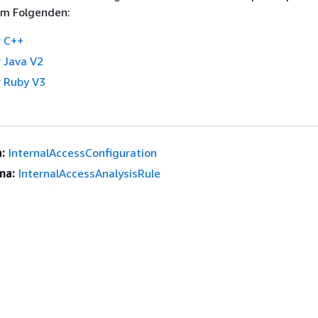
im Folgenden:
 C++
 Java V2
 Ruby V3
:
InternalAccessConfiguration
ma:
InternalAccessAnalysisRule