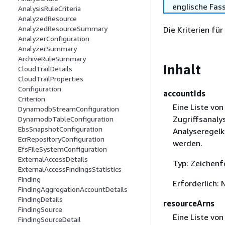
englische Fas
AnalysisRuleCriteria
AnalyzedResource
AnalyzedResourceSummary
Die Kriterien für
AnalyzerConfiguration
AnalyzerSummary
ArchiveRuleSummary
Inhalt
CloudTrailDetails
CloudTrailProperties
Configuration
accountIds
Criterion
Eine Liste von
DynamodbStreamConfiguration
Zugriffsanaly
DynamodbTableConfiguration
EbsSnapshotConfiguration
Analyseregelk
EcrRepositoryConfiguration
werden.
EfsFileSystemConfiguration
ExternalAccessDetails
Typ: Zeichenf
ExternalAccessFindingsStatistics
Finding
Erforderlich: 
FindingAggregationAccountDetails
FindingDetails
resourceArns
FindingSource
Eine Liste von
FindingSourceDetail