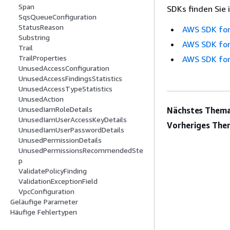
Span
SDKs finden Sie 
SqsQueueConfiguration
StatusReason
AWS SDK for
Substring
AWS SDK for
Trail
TrailProperties
AWS SDK for
UnusedAccessConfiguration
UnusedAccessFindingsStatistics
UnusedAccessTypeStatistics
UnusedAction
UnusedIamRoleDetails
Nächstes Thema
UnusedIamUserAccessKeyDetails
Vorheriges The
UnusedIamUserPasswordDetails
UnusedPermissionDetails
UnusedPermissionsRecommendedSte
p
ValidatePolicyFinding
ValidationExceptionField
VpcConfiguration
Geläufige Parameter
Häufige Fehlertypen