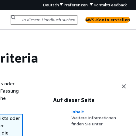
Deutsch
Präferenzen
Kontakt
Feedback
AWS-Konto erstellen
riteria
ts oder
 Fassung
che
Auf dieser Seite
Inhalt
ikts oder
Weitere Informationen
finden Sie unter:
en
 die