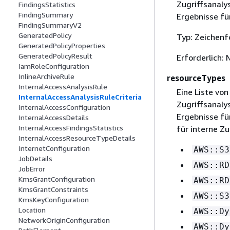
Zugriffsanaly
FindingsStatistics
FindingSummary
Ergebnisse fü
FindingSummaryV2
GeneratedPolicy
Typ: Zeichenf
GeneratedPolicyProperties
GeneratedPolicyResult
Erforderlich: 
IamRoleConfiguration
InlineArchiveRule
resourceTypes
InternalAccessAnalysisRule
Eine Liste von
InternalAccessAnalysisRuleCriteria
Zugriffsanaly
InternalAccessConfiguration
Ergebnisse fü
InternalAccessDetails
InternalAccessFindingsStatistics
für interne Zu
InternalAccessResourceTypeDetails
InternetConfiguration
AWS::S3
JobDetails
AWS::RD
JobError
KmsGrantConfiguration
AWS::RD
KmsGrantConstraints
AWS::S3
KmsKeyConfiguration
Location
AWS::Dy
NetworkOriginConfiguration
AWS::Dy