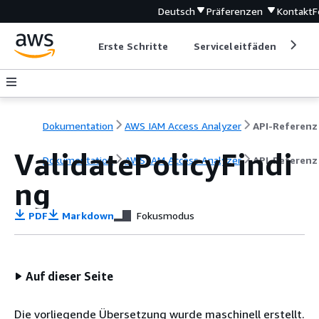
Deutsch
Präferenzen
Kontakt
F
Erste Schritte
Serviceleitfäden
Ent
Dokumentation
AWS IAM Access Analyzer
API-Referenz
ValidatePolicyFindi
Dokumentation
AWS IAM Access Analyzer
API-Referenz
ng
PDF
Markdown
Fokusmodus
Auf dieser Seite
Die vorliegende Übersetzung wurde maschinell erstellt.