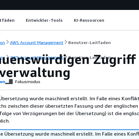
itfäden
Entwickler-Tools
KI-Ressourcen
ion
AWS Account Management
Benutzer-Leitfaden
auenswürdigen Zugriff 
ion
AWS Account Management
Benutzer-Leitfaden
verwaltung
wn
Fokusmodus
Übersetzung wurde maschinell erstellt. Im Falle eines Konflik
chs zwischen dieser übersetzten Fassung und der englischen
infolge von Verzögerungen bei der Übersetzung) ist die englis
ich.
e Übersetzung wurde maschinell erstellt. Im Falle eines Konfl