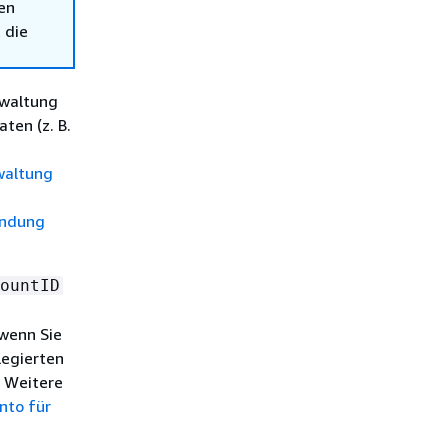
en
 die
rwaltung
ten (z. B.
waltung
ndung
ountID
 wenn Sie
egierten
. Weitere
nto für