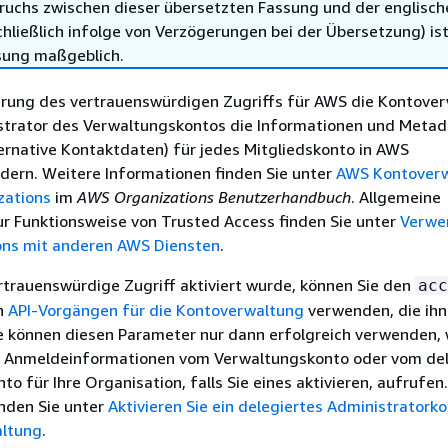
ruchs zwischen dieser übersetzten Fassung und der englisch
hließlich infolge von Verzögerungen bei der Übersetzung) ist
sung maßgeblich.
ierung des vertrauenswürdigen Zugriffs für AWS die Kontove
strator des Verwaltungskontos die Informationen und Metada
ernative Kontaktdaten) für jedes Mitgliedskonto in AWS
dern. Weitere Informationen finden Sie unter
AWS Kontover
zations
im
AWS Organizations Benutzerhandbuch
. Allgemeine
ur Funktionsweise von Trusted Access finden Sie unter
Verwe
ns mit anderen AWS Diensten
.
trauenswürdige Zugriff aktiviert wurde, können Sie den
acc
n
API-Vorgängen für die Kontoverwaltung
verwenden, die ihn
ie können diesen Parameter nur dann erfolgreich verwenden,
 Anmeldeinformationen vom Verwaltungskonto oder vom del
to für Ihre Organisation, falls Sie eines aktivieren, aufrufen
inden Sie unter
Aktivieren Sie ein delegiertes Administratorko
ltung
.