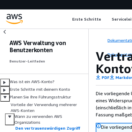
Erste Schritte
Servicele
Dokumentat
AWS Verwaltung von
Benutzerkonten
Vertr
Dokumentat
Benutzer-Leitfaden
Konto
PDF
Markdo
Was ist ein AWS-Konto?
Erste Schritte mit deinem Konto
Die vorliegende 
Planen Sie Ihre Führungsstruktur
eines Widerspru
Vorteile der Verwendung mehrerer
(einschließlich 
AWS-Konten
Fassung maßgebl
Wann zu verwenden AWS
Organizations
Die vorliegend
Den vertrauenswürdigen Zugriff