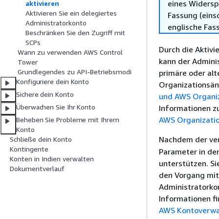
eines Widersp
aktivieren
Aktivieren Sie ein delegiertes
Fassung (einsc
Administratorkonto
englische Fas
Beschränken Sie den Zugriff mit
SCPs
Durch die Aktiv
Wann zu verwenden AWS Control
kann der Admini
Tower
Grundlegendes zu API-Betriebsmodi
primäre oder alt
Konfiguriere dein Konto
Organizationsän
Sichere dein Konto
und AWS Organi
Überwachen Sie Ihr Konto
Informationen z
AWS Organizatio
Beheben Sie Probleme mit Ihrem
Konto
Nachdem der ver
Schließe dein Konto
Kontingente
Parameter in de
Konten in Indien verwalten
unterstützen. S
Dokumentverlauf
den Vorgang mit
Administratorkon
Informationen f
AWS Kontoverwa