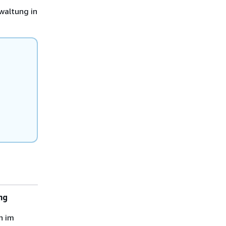
waltung in
ng
h im