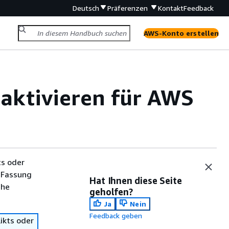
Deutsch
Präferenzen
Kontakt
Feedback
AWS-Konto erstellen
aktivieren für AWS
ts oder
 Fassung
Hat Ihnen diese Seite
che
geholfen?
Ja
Nein
Feedback geben
ikts oder