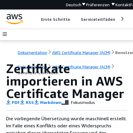
Deutsch
Präferenzen
Kontakt
F
Erste Schritte
Serviceleitfäden
Ent
Dokumentation
AWS Certificate Manager (ACM)
Zertifikate
Dokumentation
AWS Certificate Manager (ACM)
Benutzer-Leitfaden
importieren in AWS
Certificate Manager
PDF
RSS
Markdown
Fokusmodus
Die vorliegende Übersetzung wurde maschinell erstellt.
Im Falle eines Konflikts oder eines Widerspruchs
zwischen dieser übersetzten Fassung und der