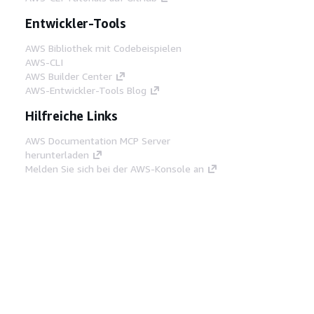
Entwickler-Tools
AWS Bibliothek mit Codebeispielen
AWS-CLI
AWS Builder Center
AWS-Entwickler-Tools Blog
Hilfreiche Links
AWS Documentation MCP Server
herunterladen
Melden Sie sich bei der AWS-Konsole an
AWS re:Post
Datenschutz
Nutzungsbedingungen für die
Website
Cookie-Einstellungen
© 2026,
Amazon Web Services, Inc. oder
Tochtergesellschaften. Alle Rechte vorbehalten.
Deutsch