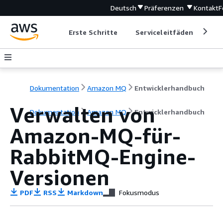
Deutsch
Präferenzen
Kontakt
F
Erste Schritte
Serviceleitfäden
Ent
Dokumentation
Amazon MQ
Entwicklerhandbuch
Verwalten von
Dokumentation
Amazon MQ
Entwicklerhandbuch
Amazon-MQ-für-
RabbitMQ-Engine-
Versionen
PDF
RSS
Markdown
Fokusmodus