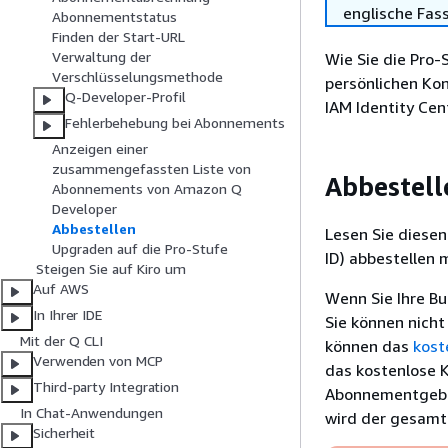
englische Fas
Abonnementstatus
Finden der Start-URL
Verwaltung der
Wie Sie die Pro-
Verschlüsselungsmethode
persönlichen Ko
Q-Developer-Profil
IAM Identity Cen
Fehlerbehebung bei Abonnements
Anzeigen einer
zusammengefassten Liste von
Abbestell
Abonnements von Amazon Q
Developer
Abbestellen
Lesen Sie diesen
Upgraden auf die Pro-Stufe
ID) abbestellen 
Steigen Sie auf Kiro um
Auf AWS
Wenn Sie Ihre Bu
In Ihrer IDE
Sie können nicht
Mit der Q CLI
können das
kost
Verwenden von MCP
das kostenlose K
Third-party Integration
Abonnementgebüh
In Chat-Anwendungen
wird der gesamte
Sicherheit