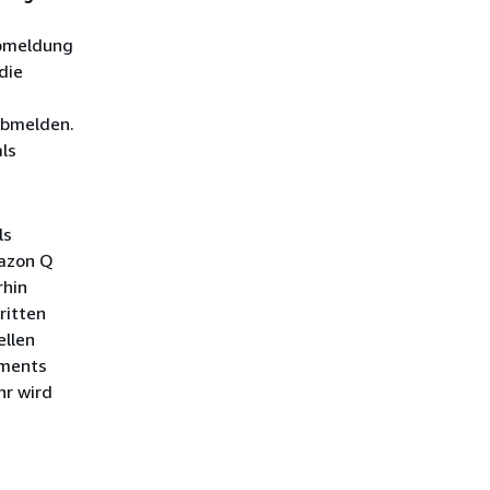
Abmeldung
die
abmelden.
ls
ls
mazon Q
rhin
ritten
ellen
ements
hr wird