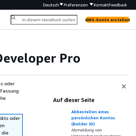
Deutsch
Präferenzen
Kontakt
Feedback
AWS-Konto erstellen
Developer Pro
ts oder
 Fassung
che
Auf dieser Seite
Abbestellen eines
ikts oder
persönlichen Kontos
(Builder ID)
en
Abmeldung von
 die
Unternehmensbenutzern