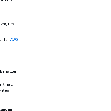
 vor, um
 unter
AWS
 Benutzer
rt hat,
onten
n
llungen