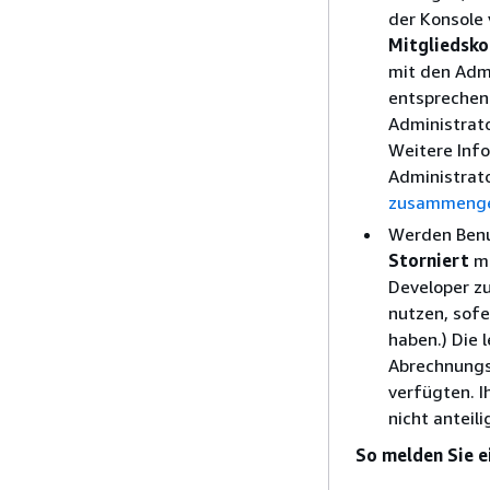
der Konsole
Mitgliedsko
mit den Adm
entsprechend
Administrat
Weitere Inf
Administrato
zusammengef
Werden Benu
Storniert
ma
Developer zu
nutzen, sofe
haben.) Die
Abrechnungs
verfügten. I
nicht anteil
So melden Sie e