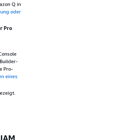
mazon Q in
erung oder
r Pro
Console
Builder-
e Pro-
n eines
ezeigt.
 IAM