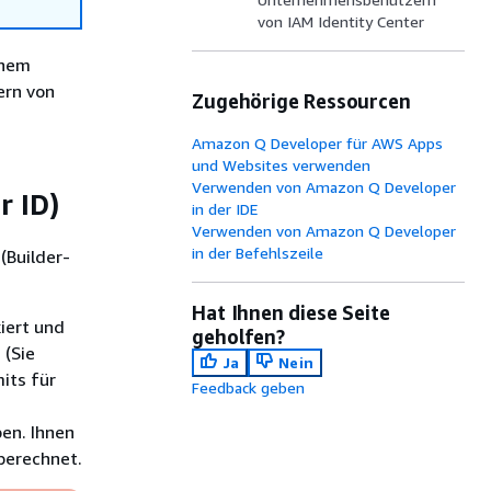
von IAM Identity Center
inem
ern von
Zugehörige Ressourcen
Amazon Q Developer für AWS Apps
und Websites verwenden
Verwenden von Amazon Q Developer
r ID)
in der IDE
Verwenden von Amazon Q Developer
in der Befehlszeile
(Builder-
Hat Ihnen diese Seite
iert und
geholfen?
 (Sie
Ja
Nein
its für
Feedback geben
en. Ihnen
berechnet.