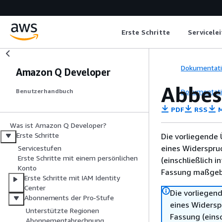
Erste Schritte
Servicele
Dokumentat
Amazon Q Developer
Abbes
Dokumentat
Benutzerhandbuch
PDF
RSS
M
Was ist Amazon Q Developer?
Erste Schritte
Die vorliegende 
eines Widerspru
Servicestufen
Erste Schritte mit einem persönlichen
(einschließlich 
Konto
Fassung maßgebl
Erste Schritte mit IAM Identity
Center
Die vorliegend
Abonnements der Pro-Stufe
eines Widersp
Unterstützte Regionen
Fassung (einsc
Abonnementabrechnung