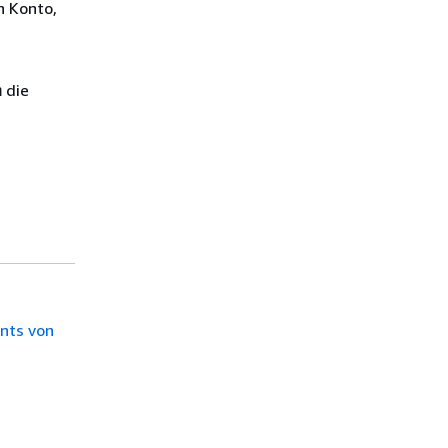
n Konto,
n
die
.
nts von