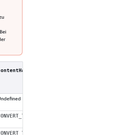
zu
Bei
der
Nutzlast der
contentHandling
Methodenantwort
Undefined
UTF8-encoded
Zeichenfolge
Base64-decoded
CONVERT_TO_BINARY
Blob
UTF8-encoded
CONVERT_TO_TEXT