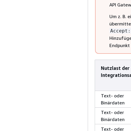
API Gatewa
Um z. B. 
übermitte
Accept:
Hinzufüg
Endpunkt 
Nutzlast der
Integrations
Text- oder
Binärdaten
Text- oder
Binärdaten
Text- oder