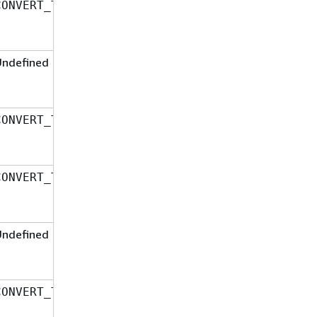
UTF8-encoded
CONVERT_TO_TEXT
Schnur
Undefined
Base64-encoded
Schnur
Binäre Daten
CONVERT_TO_BINARY
Base64-encoded
CONVERT_TO_TEXT
Schnur
Undefined
Binäre Daten
Binäre Daten
CONVERT_TO_BINARY