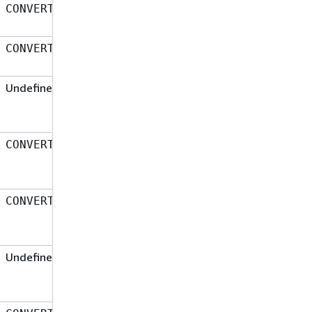
Base64-decoded binärer
CONVERT_TO_BINARY
Blob
UTF8-encoded
CONVERT_TO_TEXT
Zeichenfolge
Undefined
Textdaten
Base64-decoded binärer
CONVERT_TO_BINARY
Blob
Textdaten
CONVERT_TO_TEXT
Undefined
Binäre Daten