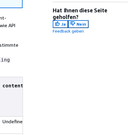
Hat Ihnen diese Seite
geholfen?
nt-
Ja
Nein
wie API
Feedback geben
estimmte
ling
Nutzlast der
contentHandling
Integrationsanforderung
Undefined
UTF8-encoded
Zeichenfolge