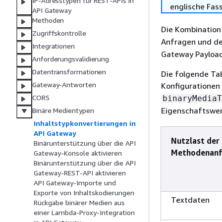
IP-Adresstypen für REST-APIs in
englische Fas
API Gateway
Methoden
Die Kombination
Zugriffskontrolle
Anfragen und de
Integrationen
Gateway Payload
Anforderungsvalidierung
Datentransformationen
Die folgende Ta
Gateway-Antworten
Konfigurationen
CORS
binaryMediaT
Eigenschaftswe
Binäre Medientypen
Inhaltstypkonvertierungen in
API Gateway
Nutzlast der
Binärunterstützung über die API
Methodenanf
Gateway-Konsole aktivieren
Binärunterstützung über die API
Gateway-REST-API aktivieren
API Gateway-Importe und
Exporte von Inhaltskodierungen
Textdaten
Rückgabe binärer Medien aus
einer Lambda-Proxy-Integration