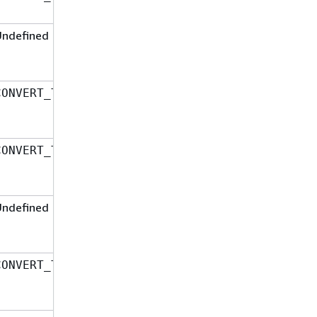
Schnur
Undefined
Textdaten
Base64-decoded
CONVERT_TO_BINARY
Blob
UTF8-encoded
CONVERT_TO_TEXT
Schnur
Undefined
Base64-decoded
Blob
Base64-decoded
CONVERT_TO_BINARY
Blob