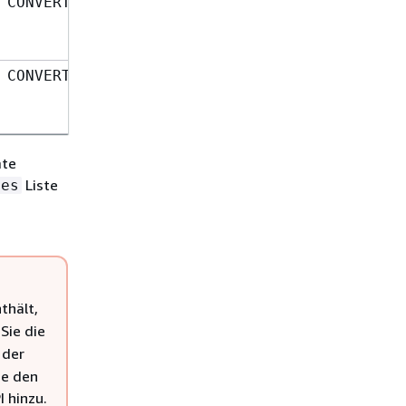
Binäre Daten
CONVERT_TO_BINARY
Base64-encoded
CONVERT_TO_TEXT
Zeichenfolge
mte
Liste
pes
thält,
Sie die
 der
ie den
I hinzu.