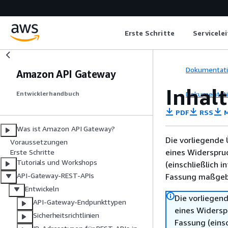
Erste Schritte
Servicele
Dokumentat
Amazon API Gateway
Inhal
Dokumentat
Entwicklerhandbuch
PDF
RSS
M
Was ist Amazon API Gateway?
Die vorliegende 
Voraussetzungen
eines Widerspru
Erste Schritte
Tutorials und Workshops
(einschließlich 
API-Gateway-REST-APIs
Fassung maßgebl
Entwickeln
Die vorliegend
API-Gateway-Endpunkttypen
eines Widersp
Sicherheitsrichtlinien
Fassung (einsc