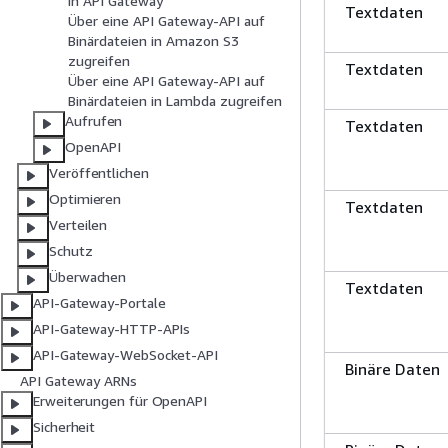
in API Gateway
Textdaten
Über eine API Gateway-API auf
Binärdateien in Amazon S3
zugreifen
Textdaten
Über eine API Gateway-API auf
Binärdateien in Lambda zugreifen
Aufrufen
Textdaten
OpenAPI
Veröffentlichen
Optimieren
Textdaten
Verteilen
Schutz
Überwachen
Textdaten
API-Gateway-Portale
API-Gateway-HTTP-APIs
API-Gateway-WebSocket-API
Binäre Daten
API Gateway ARNs
Erweiterungen für OpenAPI
Sicherheit