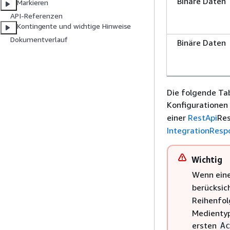
Binäre Daten
Markieren
API-Referenzen
Kontingente und wichtige Hinweise
Dokumentverlauf
Binäre Daten
Die folgende Tab
Konfigurationen
einer
RestApi
Re
IntegrationResp
Wichtig
Wenn eine
berücksic
Reihenfol
Medientyp 
ersten
A