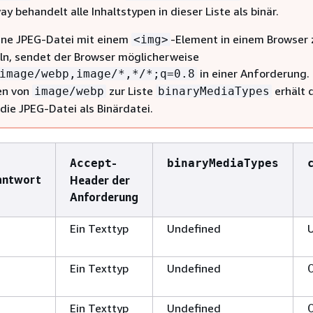
y behandelt alle Inhaltstypen in dieser Liste als binär.
eine JPEG-Datei mit einem
-Element in einem Browser 
<img>
ln, sendet der Browser möglicherweise
in einer Anforderung. 
image/webp,image/*,*/*;q=0.8
en von
zur Liste
erhält 
image/webp
binaryMediaTypes
die JPEG-Datei als Binärdatei.
-
Accept
binaryMediaTypes
antwort
Header der
Anforderung
Ein Texttyp
Undefined
Ein Texttyp
Undefined
Ein Texttyp
Undefined