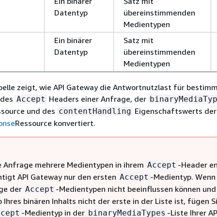
Ein binärer
Satz mit
Datentyp
übereinstimmenden
Medientypen
Ein binärer
Satz mit
Datentyp
übereinstimmenden
Medientypen
elle zeigt, wie API Gateway die Antwortnutzlast für bestim
 des
Headers einer Anfrage, der
Accept
binaryMediaTy
ssource und des
Eigenschaftswerts der
contentHandling
onse
Ressource konvertiert.
 Anfrage mehrere Medientypen in ihrem
-Header en
Accept
htigt API Gateway nur den ersten
-Medientyp. Wenn 
Accept
ge der
-Medientypen nicht beeinflussen können und
Accept
Ihres binären Inhalts nicht der erste in der Liste ist, fügen S
-Medientyp in der
-Liste Ihrer AP
ccept
binaryMediaTypes