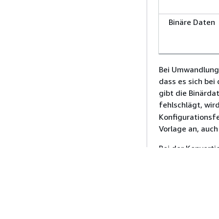
Binäre Daten
Bei Umwandlung e
dass es sich be
gibt die Binärda
fehlschlägt, wir
Konfigurationsfe
Vorlage an, auc
Bei der Konverti
Gateway immer e
Mapping-Vorlage 
Zeichenfolge in
folgenden Beispi