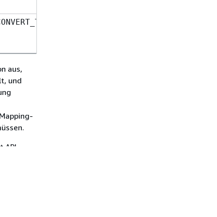
Base64-encoded
CONVERT_TO_TEXT
Schnur
on aus,
t, und
rung
e Mapping-
müssen.
t API
e
-kodierte