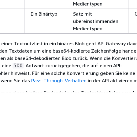
Medientypen
Ein Binärtyp
Satz mit
übereinstimmenden
Medientypen
iner Textnutzlast in ein binäres Blob geht API Gateway dav
i den Textdaten um eine base64-kodierte Zeichenfolge handel
ten als base64-dekodierten Blob zurück. Wenn die Konvertie
d eine
-Antwort zurückgegeben, die auf einen API-
500
hler hinweist. Für eine solche Konvertierung geben Sie kein
h wenn Sie das
Pass-Through-Verhalten
in der API aktivieren 
erung eines binären Payloads in eine Textzeichenfolge wende
ine base64-Kodierung auf die Binärdaten an. Sie können ein
für eine solche Nutzlast definieren, aber nur auf die base64
 der Mapping-Vorlage durch
zugreifen, wie im
$input.body
elauszug einer Mapping-Vorlage dargestellt.