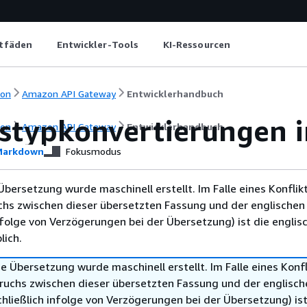
itfäden
Entwickler-Tools
KI-Ressourcen
ion
Amazon API Gateway
Entwicklerhandbuch
tstypkonvertierungen 
ion
Amazon API Gateway
Entwicklerhandbuch
arkdown
Fokusmodus
Übersetzung wurde maschinell erstellt. Im Falle eines Konflik
chs zwischen dieser übersetzten Fassung und der englischen
infolge von Verzögerungen bei der Übersetzung) ist die englis
ich.
e Übersetzung wurde maschinell erstellt. Im Falle eines Konfl
ruchs zwischen dieser übersetzten Fassung und der englisch
hließlich infolge von Verzögerungen bei der Übersetzung) ist