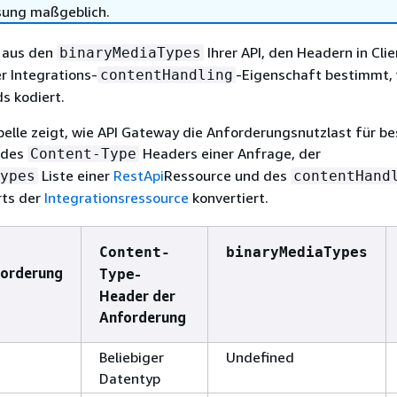
sung maßgeblich.
 aus den
Ihrer API, den Headern in Clie
binaryMediaTypes
r Integrations-
-Eigenschaft bestimmt, 
contentHandling
s kodiert.
belle zeigt, wie API Gateway die Anforderungsnutzlast für b
 des
Headers einer Anfrage, der
Content-Type
Liste einer
RestApi
Ressource und des
ypes
contentHand
rts der
Integrationsressource
konvertiert.
Content-
binaryMediaTypes
orderung
-
Type
Header der
Anforderung
Beliebiger
Undefined
Datentyp