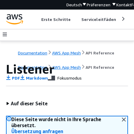
Deutsch
Präferenzen
Kontakt
F
Erste Schritte
Serviceleitfäden
Ent
Documentation
AWS App Mesh
API Reference
Listener
Documentation
AWS App Mesh
API Reference
PDF
Markdown
Fokusmodus
Auf dieser Seite
Diese Seite wurde nicht in Ihre Sprache
übersetzt.
Übersetzung anfragen