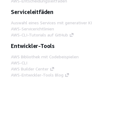
AWS-Entscheidungsleitfäden
Serviceleitfäden
Auswahl eines Services mit generativer KI
AWS-Servicerichtlinien
AWS-CLI-Tutorials auf GitHub
Entwickler-Tools
AWS Bibliothek mit Codebeispielen
AWS-CLI
AWS Builder Center
AWS-Entwickler-Tools Blog
Hilfreiche Links
AWS Documentation MCP Server
herunterladen
Melden Sie sich bei der AWS-Konsole an
AWS re:Post
Datenschutz
Nutzungsbedingungen für die