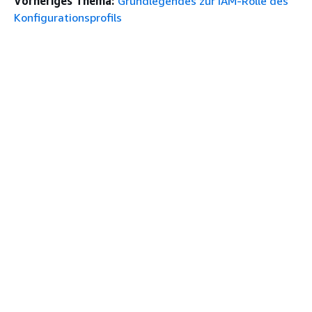
Vorheriges Thema:
Grundlegendes zur IAM-Rolle des
Konfigurationsprofils