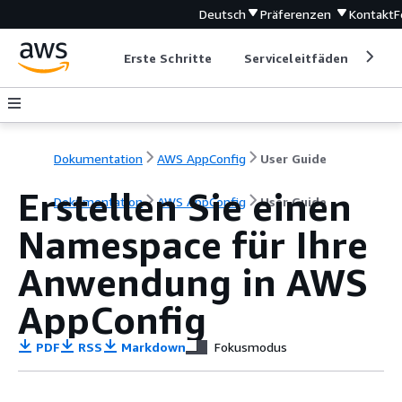
Deutsch
Präferenzen
Kontakt
F
Erste Schritte
Serviceleitfäden
Ent
Dokumentation
AWS AppConfig
User Guide
Erstellen Sie einen
Dokumentation
AWS AppConfig
User Guide
Namespace für Ihre
Anwendung in AWS
AppConfig
PDF
RSS
Markdown
Fokusmodus