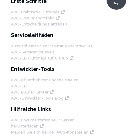
Erste Schritte
Top
AWS Praktische Tutorials
AWS-Lösungsportfolio
AWS-Entscheidungsleitfäden
Serviceleitfäden
Auswahl eines Services mit generativer KI
AWS-Servicerichtlinien
AWS-CLI-Tutorials auf GitHub
Entwickler-Tools
AWS Bibliothek mit Codebeispielen
AWS-CLI
AWS Builder Center
AWS-Entwickler-Tools Blog
Hilfreiche Links
AWS Documentation MCP Server
herunterladen
Melden Sie sich bei der AWS-Konsole an