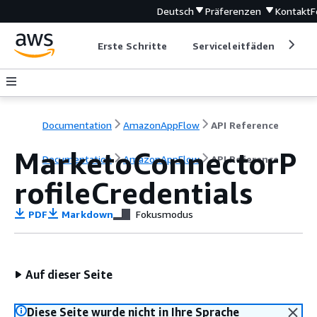
Deutsch
Präferenzen
Kontakt
F
Erste Schritte
Serviceleitfäden
Ent
Documentation
AmazonAppFlow
API Reference
MarketoConnectorP
Documentation
AmazonAppFlow
API Reference
rofileCredentials
PDF
Markdown
Fokusmodus
Auf dieser Seite
Diese Seite wurde nicht in Ihre Sprache