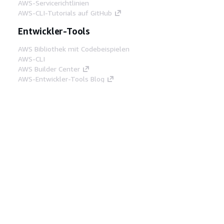
AWS-Servicerichtlinien
AWS-CLI-Tutorials auf GitHub
Entwickler-Tools
AWS Bibliothek mit Codebeispielen
AWS-CLI
AWS Builder Center
AWS-Entwickler-Tools Blog
Hilfreiche Links
AWS Documentation MCP Server
herunterladen
Melden Sie sich bei der AWS-Konsole an
AWS re:Post
Datenschutz
Nutzungsbedingungen für die
Website
Cookie-Einstellungen
© 2026,
Amazon Web Services, Inc. oder
Tochtergesellschaften. Alle Rechte vorbehalten.
Deutsch