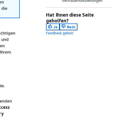
Vertrauensbeziehungen
en
 die
Hat Ihnen diese Seite
geholfen?
Ja
Nein
richtigen
Feedback geben
t und
hen
 Ihrem
le.
lenden
cess
ry