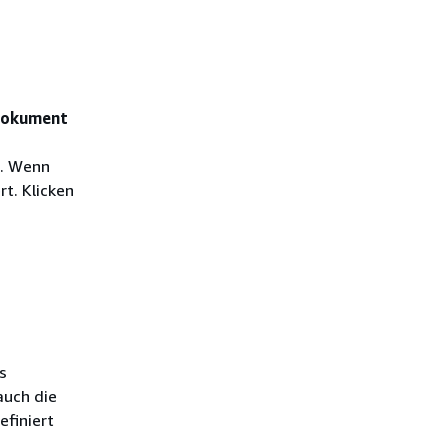
ndokument
t. Wenn
t. Klicken
s
auch die
efiniert