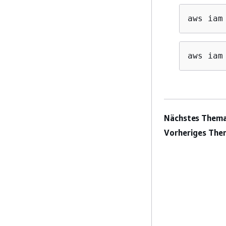
aws iam
aws iam
Nächstes Thema
Vorheriges The