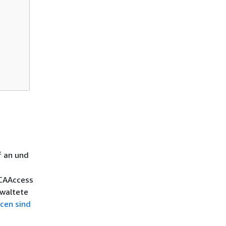
 an und
PCAAccess
rwaltete
cen sind