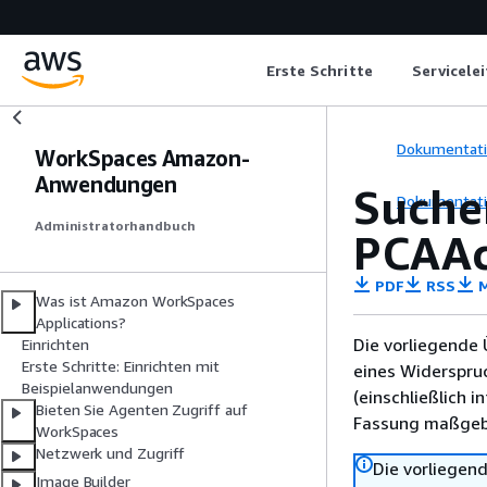
Erste Schritte
Servicele
Dokumentat
WorkSpaces Amazon-
Anwendungen
Suche
Dokumentat
Administratorhandbuch
PCAAc
PDF
RSS
M
Was ist Amazon WorkSpaces
Applications?
Die vorliegende 
Einrichten
Erste Schritte: Einrichten mit
eines Widerspru
Beispielanwendungen
(einschließlich 
Bieten Sie Agenten Zugriff auf
Fassung maßgebl
WorkSpaces
Netzwerk und Zugriff
Die vorliegend
Image Builder