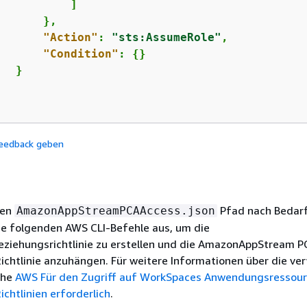
          ]

      },

"Action"
: 
"sts:AssumeRole"
,

"Condition"
: 
{
}

  }

eedback geben
den
Pfad nach Bedarf
AmazonAppStreamPCAAccess.json
ie folgenden AWS CLI-Befehle aus, um die
eziehungsrichtlinie zu erstellen und die AmazonAppStream 
ichtlinie anzuhängen. Für weitere Informationen über die ve
iehe
AWS Für den Zugriff auf WorkSpaces Anwendungsressour
ichtlinien erforderlich
.