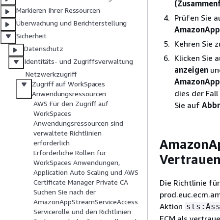
(Zusammenf
Markieren Ihrer Ressourcen
Prüfen Sie a
Überwachung und Berichterstellung
AmazonApp
Sicherheit
Kehren Sie z
Datenschutz
Klicken Sie 
Identitäts- und Zugriffsverwaltung
anzeigen
und
Netzwerkzugriff
AmazonApp
Zugriff auf WorkSpaces
dies der Fal
Anwendungsressourcen
AWS Für den Zugriff auf
Sie auf
Abbr
WorkSpaces
Anwendungsressourcen sind
verwaltete Richtlinien
AmazonAp
erforderlich
Erforderliche Rollen für
Vertraue
WorkSpaces Anwendungen,
Application Auto Scaling und AWS
Die Richtlinie fü
Certificate Manager Private CA
Suchen Sie nach der
prod.euc.ecm.ama
AmazonAppStreamServiceAccess
Aktion
sts:As
Servicerolle und den Richtlinien
ECM als vertraue