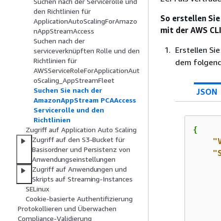
Suchen nach der Servicerolle und
den Richtlinien für
So erstellen S
ApplicationAutoScalingForAmazo
mit der AWS CL
nAppStreamAccess
Suchen nach der
Erstellen S
serviceverknüpften Rolle und den
Richtlinien für
dem folgend
AWSServiceRoleForApplicationAut
oScaling_AppStreamFleet
Suchen Sie nach der
JSON
AmazonAppStream PCAAccess
Servicerolle und den
Richtlinien
{
Zugriff auf Application Auto Scaling
Zugriff auf den S3-Bucket für
"
Basisordner und Persistenz von
"
Anwendungseinstellungen
Zugriff auf Anwendungen und
Skripts auf Streaming-Instances
SELinux
Cookie-basierte Authentifizierung
Protokollieren und Überwachen
Compliance-Validierung