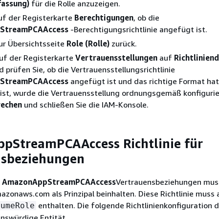
assung)
für die Rolle anzuzeigen.
uf der Registerkarte
Berechtigungen
, ob die
StreamPCAAccess
-Berechtigungsrichtlinie angefügt ist.
ur Übersichtsseite
Role (Rolle)
zurück.
auf der Registerkarte
Vertrauensstellungen
auf
Richtlinie
 prüfen Sie, ob die Vertrauensstellungsrichtlinie
StreamPCAAccess
angefügt ist und das richtige Format ha
l ist, wurde die Vertrauensstellung ordnungsgemäß konfigurier
echen
und schließen Sie die IAM-Konsole.
pStreamPCAAccess Richtlinie für
nsbeziehungen
r
AmazonAppStreamPCAAccess
Vertrauensbeziehungen mus
zonaws.com als Prinzipal beinhalten. Diese Richtlinie muss 
enthalten. Die folgende Richtlinienkonfiguration d
sumeRole
nswürdige Entität.