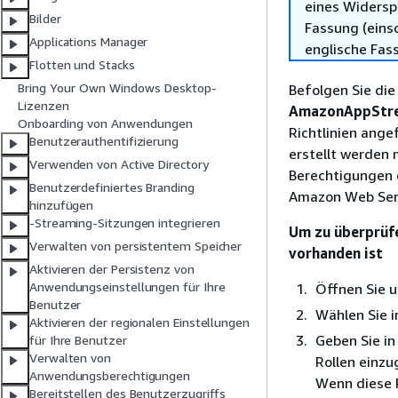
eines Widersp
Bilder
Fassung (einsc
Applications Manager
englische Fas
Flotten und Stacks
Bring Your Own Windows Desktop-
Befolgen Sie die
Lizenzen
AmazonAppStr
Onboarding von Anwendungen
Richtlinien ange
Benutzerauthentifizierung
erstellt werden 
Verwenden von Active Directory
Berechtigungen 
Benutzerdefiniertes Branding
Amazon Web Serv
hinzufügen
-Streaming-Sitzungen integrieren
Um zu überprüf
Verwalten von persistentem Speicher
vorhanden ist
Aktivieren der Persistenz von
Anwendungseinstellungen für Ihre
Öffnen Sie 
Benutzer
Wählen Sie 
Aktivieren der regionalen Einstellungen
Geben Sie i
für Ihre Benutzer
Verwalten von
Rollen einzu
Anwendungsberechtigungen
Wenn diese R
Bereitstellen des Benutzerzugriffs