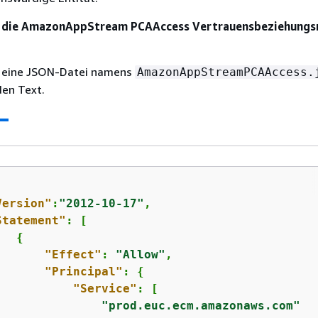
ie die AmazonAppStream PCAAccess Vertrauensbeziehungsr
I
ie eine JSON-Datei namens
AmazonAppStreamPCAAccess.
en Text.
Version"
:
"2012-10-17"
,

Statement"
: [

{
"Effect"
: 
"Allow"
,

"Principal"
: 
{
"Service"
: [

"prod.euc.ecm.amazonaws.com"