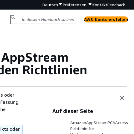
Deutsch
Präferenzen
Kontakt
Feedback
AWS-Konto erstellen
onAppStream
den Richtlinien
ts oder
 Fassung
che
Auf dieser Seite
AmazonAppStreamPCAAccess
ikts oder
Richtlinie für