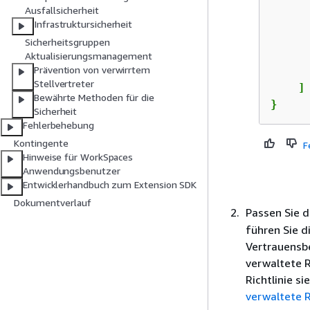
      
Ausfallsicherheit
      
Infrastruktursicherheit
Sicherheitsgruppen
Aktualisierungsmanagement
Prävention von verwirrtem
      
Stellvertreter
    ]

Bewährte Methoden für die
}
Sicherheit
Fehlerbehebung
Kontingente
F
Hinweise für WorkSpaces
Anwendungsbenutzer
Entwicklerhandbuch zum Extension SDK
Dokumentverlauf
Passen Sie 
führen Sie d
Vertrauensb
verwaltete R
Richtlinie s
verwaltete R