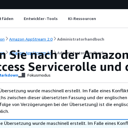
itfäden
Entwickler-Tools
KI-Ressourcen
ion
Amazon AppStream 2.0
Administratorhandbuch
n Sie nach der Amaz
ion
Amazon AppStream 2.0
Administratorhandbuch
cess Servicerolle und 
arkdown
Fokusmodus
Übersetzung wurde maschinell erstellt. Im Falle eines Konflik
chs zwischen dieser übersetzten Fassung und der englischen
infolge von Verzögerungen bei der Übersetzung) ist die englis
ich.
e Übersetzung wurde maschinell erstellt. Im Falle eines Konfl