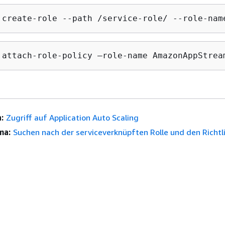
 create-role --path /service-role/ --role-nam
 attach-role-policy —role-name AmazonAppStrea
:
Zugriff auf Application Auto Scaling
ma:
Suchen nach der serviceverknüpften Rolle und den Richtlin