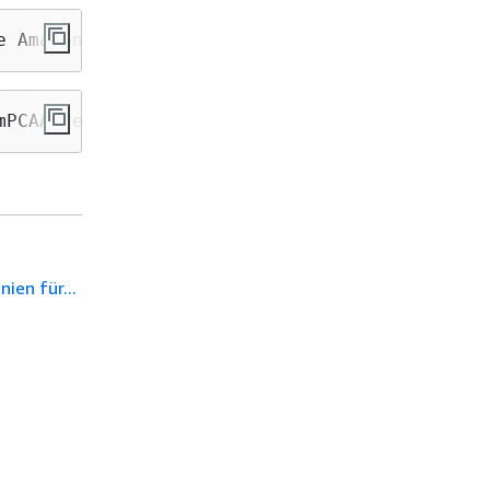
e AmazonAppStreamPCAAccess --assume-role-poli
mPCAAccess —policy-arn arn:aws:iam::aws:polic
ien für...