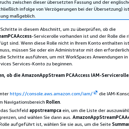
ruchs zwischen dieser übersetzten Fassung und der englisch
hließlich infolge von Verzögerungen bei der Übersetzung) ist
sung maßgeblich.
 Schritte in diesem Abschnitt, um zu überprüfen, ob die
eamPCAAccess
-Servicerolle vorhanden ist und der Rolle die 
fügt sind. Wenn diese Rolle nicht in Ihrem Konto enthalten is
muss, müssen Sie oder ein Administrator mit den erforderlic
die Schritte ausführen, um mit WorkSpaces Anwendungen in
ices Services-Konto zu beginnen.
en, ob die AmazonAppStream PCAAccess IAM-Servicerolle
unter
https://console.aws.amazon.com/iam/
die IAM-Konso
im Navigationsbereich
Rollen
.
n das Suchfeld
appstreampca
ein, um die Liste der auszuwäh
grenzen, und wählen Sie dann aus.
AmazonAppStreamPCAAc
olle aufgeführt ist, wählen Sie sie aus, um die Seite
Summa