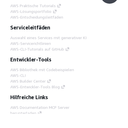
AWS Praktische Tutorials
AWS-Lösungsportfolio
AWS-Entscheidungsleitfäden
Serviceleitfäden
Auswahl eines Services mit generativer KI
AWS-Servicerichtlinien
AWS-CLI-Tutorials auf GitHub
Entwickler-Tools
AWS Bibliothek mit Codebeispielen
AWS-CLI
AWS Builder Center
AWS-Entwickler-Tools Blog
Hilfreiche Links
AWS Documentation MCP Server
herunterladen
Melden Sie sich bei der AWS-Konsole an
AWS re:Post