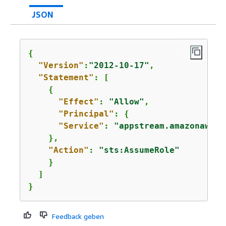
JSON
{
"Version"
:
"2012-10-17"
,

"Statement"
: [

{
"Effect"
: 
"Allow"
,

"Principal"
: 
{
"Service"
: 
"appstream.amazonaws.c
    },

"Action"
: 
"sts:AssumeRole"
    }

  ]

}
Feedback geben