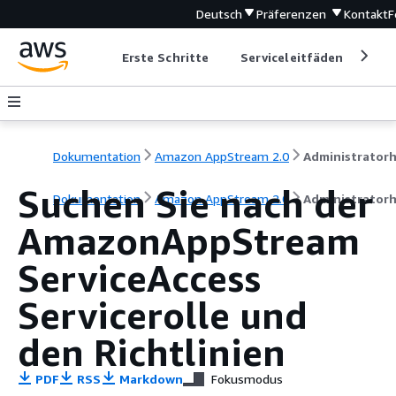
Deutsch
Präferenzen
Kontakt
F
Erste Schritte
Serviceleitfäden
Ent
Dokumentation
Amazon AppStream 2.0
Suchen Sie nach der
Dokumentation
Amazon AppStream 2.0
Administrator
AmazonAppStream
ServiceAccess
Servicerolle und
den Richtlinien
PDF
RSS
Markdown
Fokusmodus