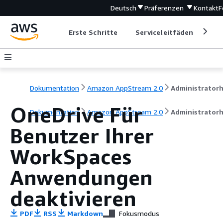
Deutsch
Präferenzen
Kontakt
F
Erste Schritte
Serviceleitfäden
Ent
Dokumentation
Amazon AppStream 2.0
OneDrive Für
Dokumentation
Amazon AppStream 2.0
Administrator
Benutzer Ihrer
WorkSpaces
Anwendungen
deaktivieren
PDF
RSS
Markdown
Fokusmodus