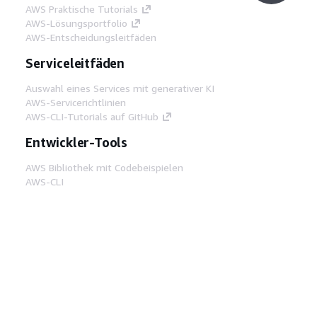
AWS Praktische Tutorials
AWS-Lösungsportfolio
AWS-Entscheidungsleitfäden
Serviceleitfäden
Auswahl eines Services mit generativer KI
AWS-Servicerichtlinien
AWS-CLI-Tutorials auf GitHub
Entwickler-Tools
AWS Bibliothek mit Codebeispielen
AWS-CLI
AWS Builder Center
AWS-Entwickler-Tools Blog
Hilfreiche Links
AWS Documentation MCP Server
herunterladen
Melden Sie sich bei der AWS-Konsole an
AWS re:Post