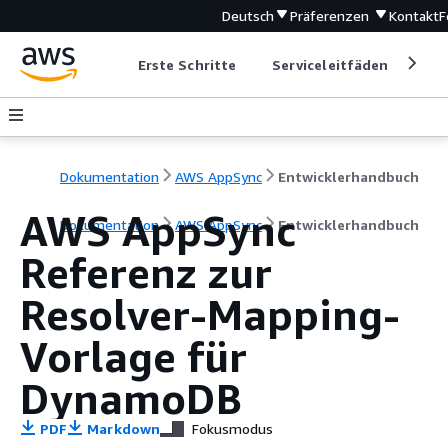
Deutsch
Präferenzen
Kontakt
F
Erste Schritte
Serviceleitfäden
Ent
Dokumentation
AWS AppSync
Entwicklerhandbuch
AWS AppSync
Dokumentation
AWS AppSync
Entwicklerhandbuch
Referenz zur
Resolver-Mapping-
Vorlage für
DynamoDB
PDF
Markdown
Fokusmodus