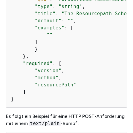
"type"
: 
"string"
,

"title"
: 
"The Resourcepath Schema
"default"
: 
""
,

"examples"
: [

""
        ]

        }

    },

"required"
: [

"version"
,

"method"
,

"resourcePath"
    ]

}
Es folgt ein Beispiel für eine HTTP POST-Anforderung
mit einem
-Rumpf:
text/plain