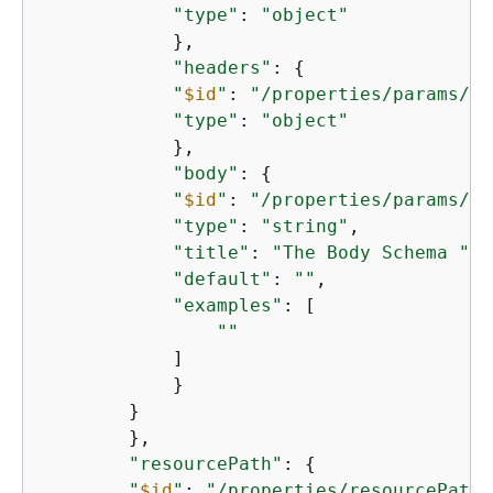
"type"
: 
"object"
            },

"headers"
: 
{
"
$id
"
: 
"/properties/params/pr
"type"
: 
"object"
            },

"body"
: 
{
"
$id
"
: 
"/properties/params/pr
"type"
: 
"string"
,

"title"
: 
"The Body Schema "
,

"default"
: 
""
,

"examples"
: [

""
            ]

            }

        }

        },

"resourcePath"
: 
{
"
$id
"
: 
"/properties/resourcePath"