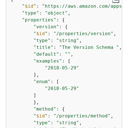
"
$id
"
: 
"https://aws.amazon.com/appsyn
"type"
: 
"object"
,

"properties"
: 
{
"version"
: 
{
"
$id
"
: 
"/properties/version"
,

"type"
: 
"string"
,

"title"
: 
"The Version Schema "
,

"default"
: 
""
,

"examples"
: [

"2018-05-29"
        ],

"enum"
: [

"2018-05-29"
        ]

        },

"method"
: 
{
"
$id
"
: 
"/properties/method"
,

"type"
: 
"string"
,
