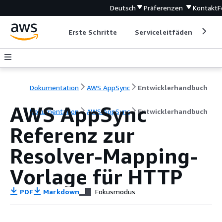
Deutsch
Präferenzen
Kontakt
F
Erste Schritte
Serviceleitfäden
Ent
Dokumentation
AWS AppSync
Entwicklerhandbuch
AWS AppSync
Dokumentation
AWS AppSync
Entwicklerhandbuch
Referenz zur
Resolver-Mapping-
Vorlage für HTTP
PDF
Markdown
Fokusmodus