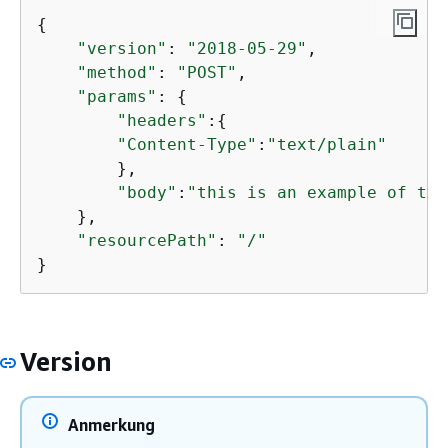
{
"version"
: 
"2018-05-29"
,

"method"
: 
"POST"
,

"params"
: 
{
"headers"
:
{
"Content-Type"
:
"text/plain"
        },

"body"
:
"this is an example of tex
    },

"resourcePath"
: 
"/"
}
Version
Anmerkung