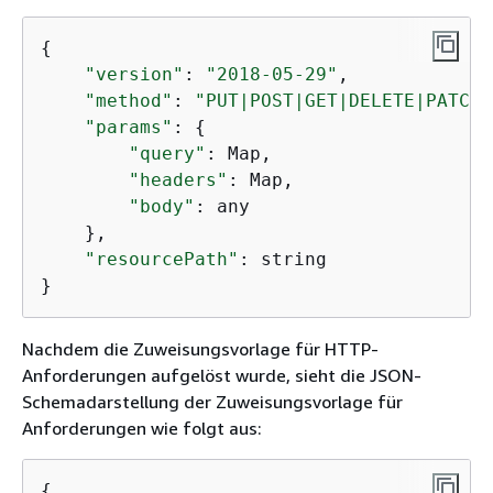
{
"version"
: 
"2018-05-29"
,

"method"
: 
"PUT|POST|GET|DELETE|PATCH"
"params"
: 
{
"query"
: Map,

"headers"
: Map,

"body"
: any

    },

"resourcePath"
: string

}
Nachdem die Zuweisungsvorlage für HTTP-
Anforderungen aufgelöst wurde, sieht die JSON-
Schemadarstellung der Zuweisungsvorlage für
Anforderungen wie folgt aus:
{