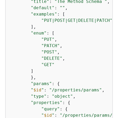
"title"
: 
"The Method Schema "
,

"default"
: 
""
,

"examples"
: [

"PUT|POST|GET|DELETE|PATCH"
        ],

"enum"
: [

"PUT"
,

"PATCH"
,

"POST"
,

"DELETE"
,

"GET"
        ]

        },

"params"
: 
{
"
$id
"
: 
"/properties/params"
,

"type"
: 
"object"
,

"properties"
: 
{
"query"
: 
{
"
$id
"
: 
"/properties/params/pr