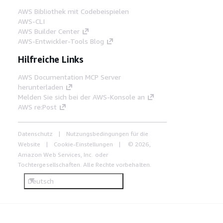
AWS Bibliothek mit Codebeispielen
AWS-CLI
AWS Builder Center
AWS-Entwickler-Tools Blog
Hilfreiche Links
AWS Documentation MCP Server
herunterladen
Melden Sie sich bei der AWS-Konsole an
AWS re:Post
Datenschutz
Nutzungsbedingungen für die
Website
Cookie-Einstellungen
© 2026,
Amazon Web Services, Inc. oder
Tochtergesellschaften. Alle Rechte vorbehalten.
Deutsch