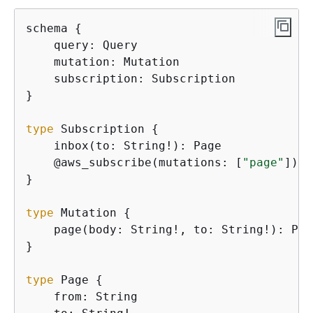
schema 
{
    query: Query

    mutation: Mutation

    subscription: Subscription

}

type
 Subscription 
{
    inbox(to: String!): Page

    @aws_subscribe(mutations: [
"page"
])

}

type
 Mutation 
{
    page(body: String!, to: String!): Page
}

type
 Page 
{
    from: String
