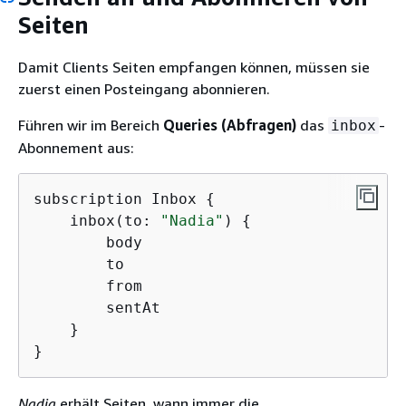
Seiten
Damit Clients Seiten empfangen können, müssen sie
zuerst einen Posteingang abonnieren.
Führen wir im Bereich
Queries (Abfragen)
das
-
inbox
Abonnement aus:
subscription Inbox 
{
    inbox(to: 
"Nadia"
) 
{
        body

        to

        from

        sentAt

    }

}
Nadia
erhält Seiten, wann immer die