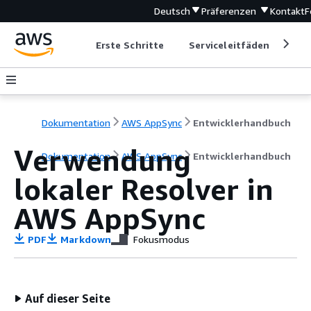
Deutsch
Präferenzen
Kontakt
F
Erste Schritte
Serviceleitfäden
Ent
Dokumentation
AWS AppSync
Entwicklerhandbuch
Verwendung
Dokumentation
AWS AppSync
Entwicklerhandbuch
lokaler Resolver in
AWS AppSync
PDF
Markdown
Fokusmodus
Auf dieser Seite