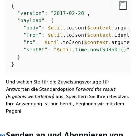
{
"version"
: 
"2017-02-28"
,

"payload"
: 
{
"body"
: 
$util
.toJson(
$context
.argumen
"from"
: 
$util
.toJson(
$context
.identit
"to"
:  
$util
.toJson(
$context
.argument
"sentAt"
: 
"
$util
.time.nowISO8601()"
  }

}
Und wählen Sie für die Zuweisungsvorlage für
Antworten die Standardoption
Forward the result
(Ergebnis weiterleiten)
aus. Speichern Sie Ihren Resolver.
Ihre Anwendung ist nun bereit, beginnen wir mit dem
Pagen!
Senden an und Abonnieren von