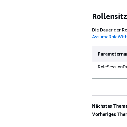
Rollensit
Die Dauer der Ro
AssumeRoleWith
Parametern
RoleSessionD
Nächstes Thema
Vorheriges The