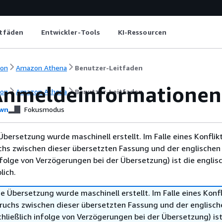
itfäden
Entwickler-Tools
KI-Ressourcen
ion
Amazon Athena
Benutzer-Leitfaden
nmeldeinformationen
ion
Amazon Athena
Benutzer-Leitfaden
wn
Fokusmodus
Übersetzung wurde maschinell erstellt. Im Falle eines Konflik
chs zwischen dieser übersetzten Fassung und der englischen
infolge von Verzögerungen bei der Übersetzung) ist die englis
ich.
e Übersetzung wurde maschinell erstellt. Im Falle eines Konfl
ruchs zwischen dieser übersetzten Fassung und der englisch
hließlich infolge von Verzögerungen bei der Übersetzung) ist