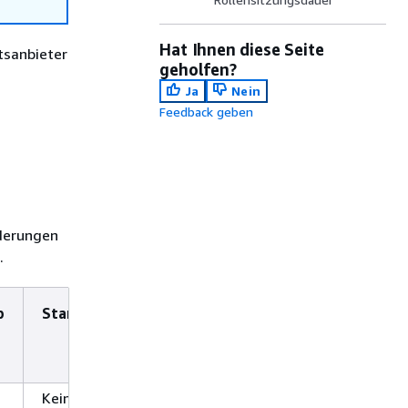
Hat Ihnen diese Seite
tsanbieter
geholfen?
Ja
Nein
Feedback geben
rderungen
.
p
Standardwert
Zu
verwendender
Wert
Keine
JWT