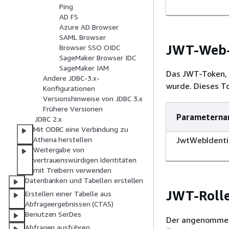
Ping
AD FS
Azure AD Browser
SAML Browser
JWT-Web-
Browser SSO OIDC
SageMaker Browser IDC
SageMaker IAM
Das JWT-Token, 
Andere JDBC-3.x-
wurde. Dieses To
Konfigurationen
Versionshinweise von JDBC 3.x
Frühere Versionen
Parametern
JDBC 2.x
Mit ODBC eine Verbindung zu
JwtWebIdenti
Athena herstellen
Weitergabe von
vertrauenswürdigen Identitäten
mit Treibern verwenden
Datenbanken und Tabellen erstellen
JWT-Roll
Erstellen einer Tabelle aus
Abfrageergebnissen (CTAS)
Benutzen SerDes
Der angenommen
Abfragen ausführen