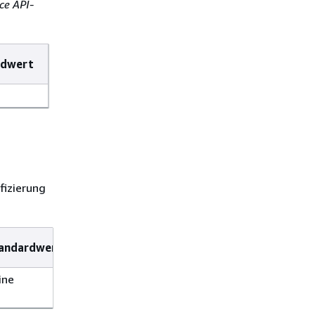
ce API-
rdwert
fizierung
andardwert
ine