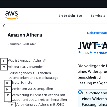
Erste Schritte
Servicele
Dokumentat
Amazon Athena
JWT-A
Dokumentat
Benutzer-Leitfaden
RSS
Markdo
Was ist Amazon Athena?
Die vorliegende 
Athena SQL verwenden
eines Widerspru
Grundlegendes zu Tabellen,
(einschließlich 
Datenbanken und Datenkataloge
Erste Schritte
Fassung maßgebl
Verbinden zu Datenquellen
Die vorliegend
Verbindung zu Amazon Athena mit
eines Widersp
ODBC- und JDBC-Treibern herstellen
Fassung (einsc
Verbindung zu Athena mit JDBC