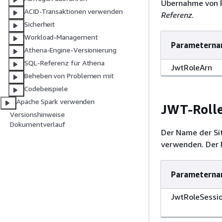
Übernahme von R
ACID-Transaktionen verwenden
Referenz
.
Sicherheit
Workload-Management
Parametern
Athena-Engine-Versionierung
SQL-Referenz für Athena
JwtRoleArn
Beheben von Problemen mit
Codebeispiele
Apache Spark verwenden
JWT-Roll
Versionshinweise
Dokumentverlauf
Der Name der Si
verwenden. Der 
Parametern
JwtRoleSess