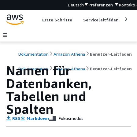
Deutsch
Präferenzen
Kontakt
F
Erste Schritte
Serviceleitfäden
Ent
Dokumentation
Amazon Athena
Benutzer-Leitfaden
Namen für
Dokumentation
Amazon Athena
Benutzer-Leitfaden
Datenbanken,
Tabellen und
Spalten
RSS
Markdown
Fokusmodus