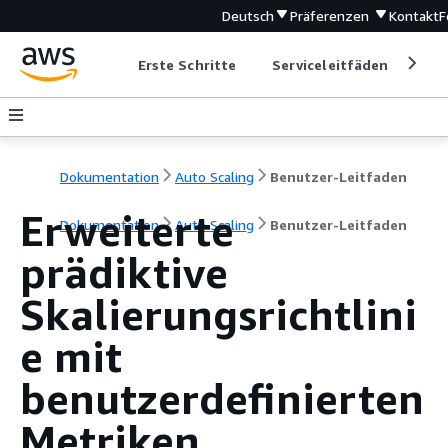
Deutsch
Präferenzen
Kontakt
F
Erste Schritte
Serviceleitfäden
Ent
Dokumentation
Auto Scaling
Benutzer-Leitfaden
Erweiterte
Dokumentation
Auto Scaling
Benutzer-Leitfaden
prädiktive
Skalierungsrichtlini
e mit
benutzerdefinierten
Metriken