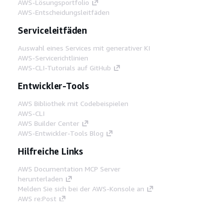
AWS-Lösungsportfolio
AWS-Entscheidungsleitfäden
Serviceleitfäden
Auswahl eines Services mit generativer KI
AWS-Servicerichtlinien
AWS-CLI-Tutorials auf GitHub
Entwickler-Tools
AWS Bibliothek mit Codebeispielen
AWS-CLI
AWS Builder Center
AWS-Entwickler-Tools Blog
Hilfreiche Links
AWS Documentation MCP Server
herunterladen
Melden Sie sich bei der AWS-Konsole an
AWS re:Post