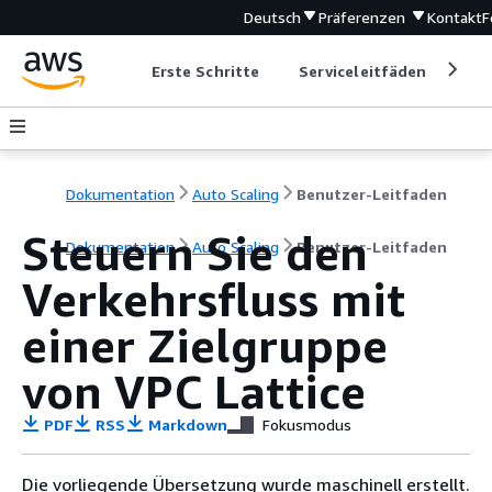
Deutsch
Präferenzen
Kontakt
F
Erste Schritte
Serviceleitfäden
Ent
Dokumentation
Auto Scaling
Benutzer-Leitfaden
Steuern Sie den
Dokumentation
Auto Scaling
Benutzer-Leitfaden
Verkehrsfluss mit
einer Zielgruppe
von VPC Lattice
PDF
RSS
Markdown
Fokusmodus
Die vorliegende Übersetzung wurde maschinell erstellt.