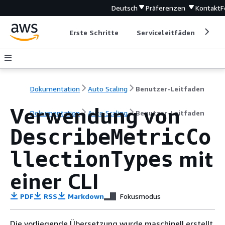
Deutsch
Präferenzen
Kontakt
F
Erste Schritte
Serviceleitfäden
Ent
Dokumentation
Auto Scaling
Benutzer-Leitfaden
Verwendung von
Dokumentation
Auto Scaling
Benutzer-Leitfaden
DescribeMetricCo
mit
llectionTypes
einer CLI
PDF
RSS
Markdown
Fokusmodus
Die vorliegende Übersetzung wurde maschinell erstellt.