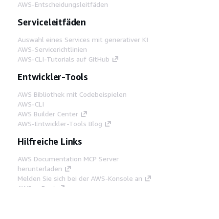
AWS-Entscheidungsleitfäden
Serviceleitfäden
Auswahl eines Services mit generativer KI
AWS-Servicerichtlinien
AWS-CLI-Tutorials auf GitHub
Entwickler-Tools
AWS Bibliothek mit Codebeispielen
AWS-CLI
AWS Builder Center
AWS-Entwickler-Tools Blog
Hilfreiche Links
AWS Documentation MCP Server
herunterladen
Melden Sie sich bei der AWS-Konsole an
AWS re:Post
Datenschutz
Nutzungsbedingungen für die