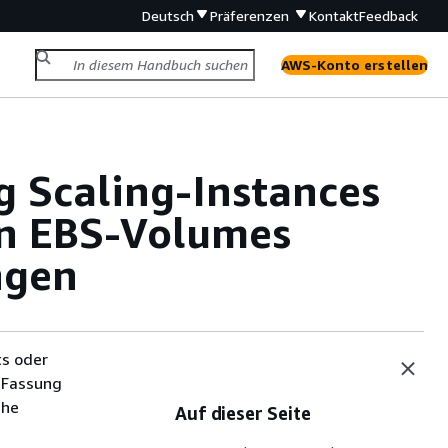
Deutsch
Präferenzen
Kontakt
Feedback
AWS-Konto erstellen
 Scaling-Instances
on EBS-Volumes
ngen
ts oder
 Fassung
che
Auf dieser Seite