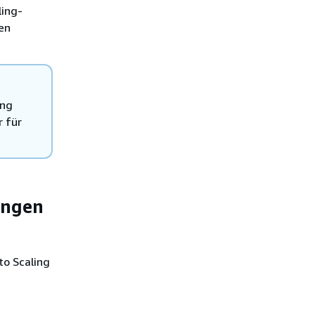
ling-
en
ing
r für
ungen
o Scaling