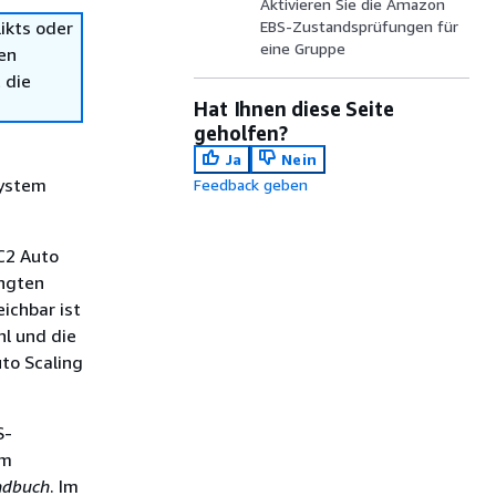
Aktivieren Sie die Amazon
ikts oder
EBS-Zustandsprüfungen für
eine Gruppe
en
 die
Hat Ihnen diese Seite
geholfen?
Ja
Nein
System
Feedback geben
C2 Auto
ängten
ichbar ist
hl und die
to Scaling
S-
im
ndbuch
. Im