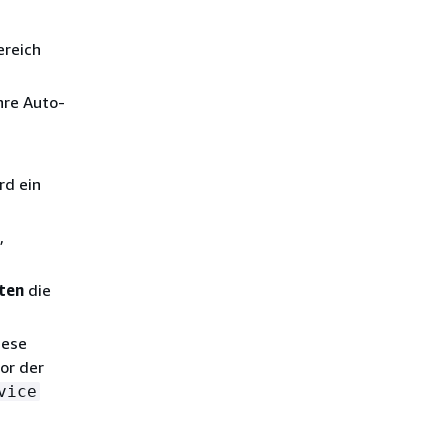
ereich
hre Auto-
rd ein
,
ten
die
iese
or der
vice