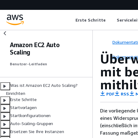
Erste Schritte
Servicele
Dokumentat
Amazon EC2 Auto
Scaling
Überw
Dokumentat
Benutzer-Leitfaden
mit b
mithi
Was ist Amazon EC2 Auto Scaling?
Einrichten
PDF
RSS
M
Erste Schritte
Startvorlagen
Die vorliegende 
Startkonfigurationen
eines Widerspru
Auto-Scaling-Gruppen
(einschließlich 
Ersetzen Sie Ihre Instanzen
Fassung maßgebl