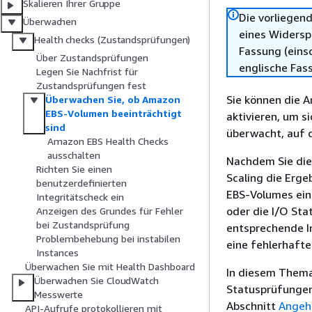
Skalieren Ihrer Gruppe
Die vorliegend
Überwachen
eines Widersp
Health checks (Zustandsprüfungen)
Fassung (einsc
Über Zustandsprüfungen
englische Fas
Legen Sie Nachfrist für
Zustandsprüfungen fest
Sie können die 
Überwachen Sie, ob Amazon
EBS-Volumen beeinträchtigt
aktivieren, um 
sind
überwacht, auf 
Amazon EBS Health Checks
ausschalten
Nachdem Sie die
Richten Sie einen
Scaling die Erg
benutzerdefinierten
EBS-Volumes eine
Integritätscheck ein
oder die I/O Sta
Anzeigen des Grundes für Fehler
bei Zustandsprüfung
entsprechende I
Problembehebung bei instabilen
eine fehlerhafte
Instances
Überwachen Sie mit Health Dashboard
In diesem Thema
Überwachen Sie CloudWatch
Statusprüfungen 
Messwerte
Abschnitt
Angeh
API-Aufrufe protokollieren mit