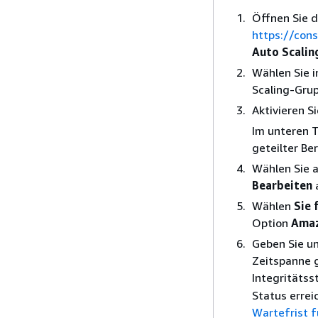
Öffnen Sie 
https://con
Auto Scalin
Wählen Sie i
Scaling-Grup
Aktivieren S
Im unteren T
geteilter Be
Wählen Sie 
Bearbeiten
Wählen
Sie 
Option
Amaz
Geben Sie u
Zeitspanne g
Integritätss
Status errei
Wartefrist f