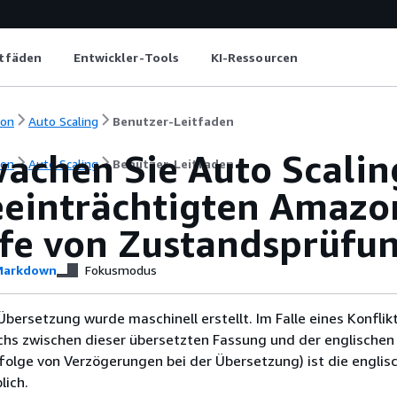
itfäden
Entwickler-Tools
KI-Ressourcen
ion
Auto Scaling
Benutzer-Leitfaden
achen Sie Auto Scaling
ion
Auto Scaling
Benutzer-Leitfaden
eeinträchtigten Amaz
lfe von Zustandsprüfu
arkdown
Fokusmodus
Übersetzung wurde maschinell erstellt. Im Falle eines Konflik
chs zwischen dieser übersetzten Fassung und der englischen
infolge von Verzögerungen bei der Übersetzung) ist die englis
ich.