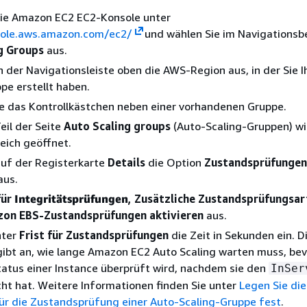
die Amazon EC2 EC2-Konsole unter
sole.aws.amazon.com/ec2/
und wählen Sie im Navigationsb
g Groups
aus.
n der Navigationsleiste oben die AWS-Region aus, in der Sie I
pe erstellt haben.
ie das Kontrollkästchen neben einer vorhandenen Gruppe.
eil der Seite
Auto Scaling groups
(Auto-Scaling-Gruppen) wi
reich geöffnet.
auf der Registerkarte
Details
die Option
Zustandsprüfungen
aus.
für
Integritätsprüfungen
, Zusätzliche Zustandsprüfungsar
on EBS-Zustandsprüfungen aktivieren
aus.
nter
Frist für Zustandsprüfungen
die Zeit in Sekunden ein. D
ibt an, wie lange Amazon EC2 Auto Scaling warten muss, bev
tatus einer Instance überprüft wird, nachdem sie den
InSer
cht hat. Weitere Informationen finden Sie unter
Legen Sie die
ür die Zustandsprüfung einer Auto-Scaling-Gruppe fest
.