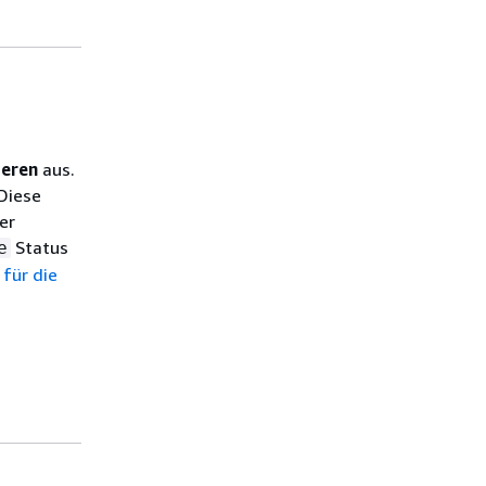
ieren
aus.
 Diese
er
Status
e
 für die