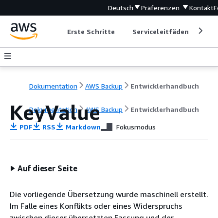
Deutsch
Präferenzen
Kontakt
F
Erste Schritte
Serviceleitfäden
Ent
Dokumentation
AWS Backup
Entwicklerhandbuch
KeyValue
Dokumentation
AWS Backup
Entwicklerhandbuch
PDF
RSS
Markdown
Fokusmodus
Auf dieser Seite
Die vorliegende Übersetzung wurde maschinell erstellt.
Im Falle eines Konflikts oder eines Widerspruchs
zwischen dieser übersetzten Fassung und der