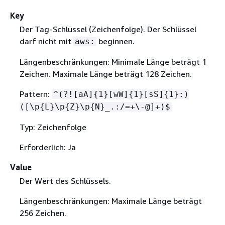
Key
Der Tag-Schlüssel (Zeichenfolge). Der Schlüssel
darf nicht mit
beginnen.
aws:
Längenbeschränkungen: Minimale Länge beträgt 1
Zeichen. Maximale Länge beträgt 128 Zeichen.
Pattern:
^(?![aA]
{
1}[wW]
{
1}[sS]
{
1}:)
([\p
{
L}\p
{
Z}\p
{
N}_.:/=+\-@]+)$
Typ: Zeichenfolge
Erforderlich: Ja
Value
Der Wert des Schlüssels.
Längenbeschränkungen: Maximale Länge beträgt
256 Zeichen.