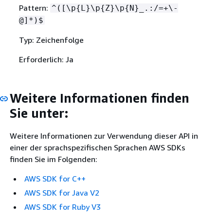
Pattern:
^([\p
{
L}\p
{
Z}\p
{
N}_.:/=+\-
@]*)$
Typ: Zeichenfolge
Erforderlich: Ja
Weitere Informationen finden
Sie unter:
Weitere Informationen zur Verwendung dieser API in
einer der sprachspezifischen Sprachen AWS SDKs
finden Sie im Folgenden:
AWS SDK for C++
AWS SDK for Java V2
AWS SDK for Ruby V3