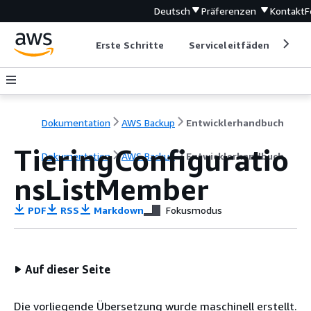
Deutsch
Präferenzen
Kontakt
F
Erste Schritte
Serviceleitfäden
Ent
Dokumentation
AWS Backup
Entwicklerhandbuch
TieringConfiguratio
Dokumentation
AWS Backup
Entwicklerhandbuch
nsListMember
PDF
RSS
Markdown
Fokusmodus
Auf dieser Seite
Die vorliegende Übersetzung wurde maschinell erstellt.