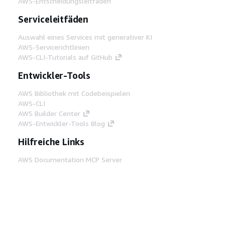
AWS-Entscheidungsleitfäden
Serviceleitfäden
Auswahl eines Services mit generativer KI
AWS-Servicerichtlinien
AWS-CLI-Tutorials auf GitHub
Entwickler-Tools
AWS Bibliothek mit Codebeispielen
AWS-CLI
AWS Builder Center
AWS-Entwickler-Tools Blog
Hilfreiche Links
AWS Documentation MCP Server
herunterladen
Melden Sie sich bei der AWS-Konsole an
AWS re:Post
Datenschutz
Nutzungsbedingungen für die