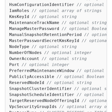
HsmConfigurationIdentifier 
// optional st
IamRoles 
// optional array of strings
KmsKeyId 
// 
optional
 string
MaintenanceTrackName 
// optional string
ManageMasterPassword 
// optional Boolean
ManualSnapshotRetentionPeriod 
// optional
MasterPasswordSecretKmsKeyId 
// optional 
NodeType 
// optional string
NumberOfNodes 
// optional integer
OwnerAccount 
// optional string
Port 
// optional integer
PreferredMaintenanceWindow 
// optional st
PubliclyAccessible 
// optional Boolean
ReservedNodeId 
// optional string
SnapshotClusterIdentifier 
// optional str
SnapshotScheduleIdentifier 
// optional st
TargetReservedNodeOfferingId 
// optional 
VpcSecurityGroupIds 
// optional array of 