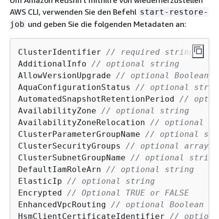
Um Amazon Redshift mithilfe von wiederherzustellen
AWS CLI, verwenden Sie den Befehl
start-restore-
und geben Sie die folgenden Metadaten an:
job
ClusterIdentifier 
// required string
AdditionalInfo 
// optional string
AllowVersionUpgrade 
// optional Boolean
AquaConfigurationStatus 
// optional strin
AutomatedSnapshotRetentionPeriod 
// optio
AvailabilityZone 
// optional string
AvailabilityZoneRelocation 
// optional Bo
ClusterParameterGroupName 
// optional str
ClusterSecurityGroups 
// optional array o
ClusterSubnetGroupName 
// optional string
DefaultIamRoleArn 
// optional string
ElasticIp 
// optional string
Encrypted 
// 
Optional
 TRUE or FALSE 
EnhancedVpcRouting 
// optional Boolean 
HsmClientCertificateIdentifier 
// optiona