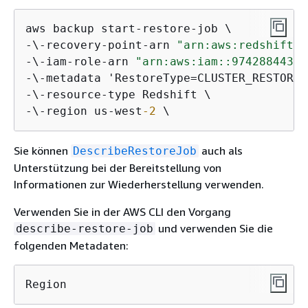
aws backup start-restore-job \

-\-recovery-point-arn 
"arn:aws:redshift:u
-\-iam-role-arn 
"arn:aws:iam::97428844379
-\-metadata 'RestoreType=CLUSTER_RESTORE,
-\-resource-type Redshift \

-\-region us-west
-2
 \
Sie können
auch als
DescribeRestoreJob
Unterstützung bei der Bereitstellung von
Informationen zur Wiederherstellung verwenden.
Verwenden Sie in der AWS CLI den Vorgang
und verwenden Sie die
describe-restore-job
folgenden Metadaten:
Region