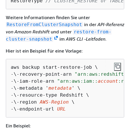
RestoreType 
// CLUSTER_RESTORE or TABLE_R
Weitere Informationen finden Sie unter
in der
API-Referenz
RestoreFromClusterSnapshot
von Amazon Redshift
und unter
restore-from-
im
AWS CLI -Leitfaden
.
cluster-snapshot
Hier ist ein Beispiel für eine Vorlage:
aws backup start-restore-job \

-\-recovery-point-arn 
"arn:aws:redshift:
r
-\-iam-role-arn 
"arn:aws:iam::
account
:rol
-\-metadata '
metadata
' \

-\-resource-type Redshift \

-\-region 
AWS-Region
 \

-\-endpoint-url 
URL
Ein Beispiel: