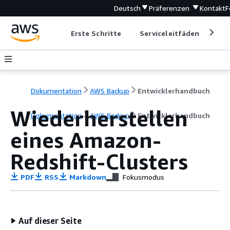
Deutsch
Präferenzen
Kontakt
F
Erste Schritte
Serviceleitfäden
Ent
Dokumentation
AWS Backup
Entwicklerhandbuch
Wiederherstellen
Dokumentation
AWS Backup
Entwicklerhandbuch
eines Amazon-
Redshift-Clusters
PDF
RSS
Markdown
Fokusmodus
Auf dieser Seite