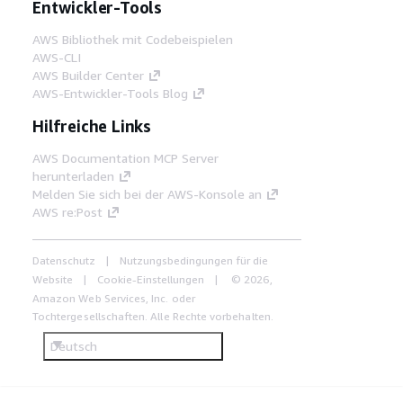
Entwickler-Tools
AWS Bibliothek mit Codebeispielen
AWS-CLI
AWS Builder Center
AWS-Entwickler-Tools Blog
Hilfreiche Links
AWS Documentation MCP Server
herunterladen
Melden Sie sich bei der AWS-Konsole an
AWS re:Post
Datenschutz
Nutzungsbedingungen für die
Website
Cookie-Einstellungen
© 2026,
Amazon Web Services, Inc. oder
Tochtergesellschaften. Alle Rechte vorbehalten.
Deutsch