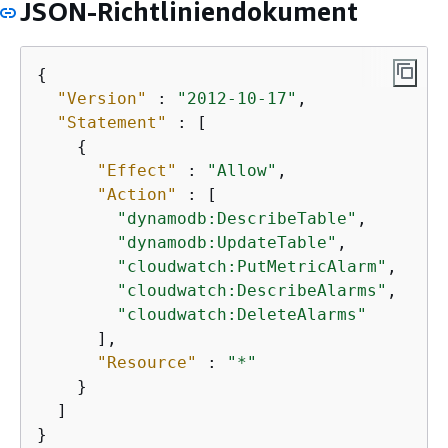
JSON-Richtliniendokument
{
"Version"
 : 
"2012-10-17"
,

"Statement"
 : [

{
"Effect"
 : 
"Allow"
,

"Action"
 : [

"dynamodb:DescribeTable"
,

"dynamodb:UpdateTable"
,

"cloudwatch:PutMetricAlarm"
,

"cloudwatch:DescribeAlarms"
,

"cloudwatch:DeleteAlarms"
      ],

"Resource"
 : 
"*"
    }

  ]

}