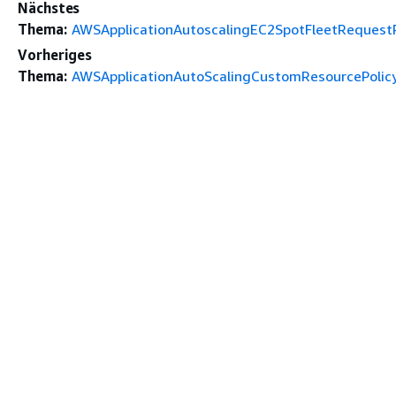
Nächstes
Thema:
AWSApplicationAutoscalingEC2SpotFleetRequestP
Vorheriges
Thema:
AWSApplicationAutoScalingCustomResourcePolic