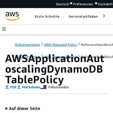
Deutsch
Präferenzen
Kontakt
F
Erste Schritte
Serviceleitfäden
Ent
Dokumentation
AWS Managed Policy
Referenzhandbuc
AWSApplicationAut
Dokumentation
AWS Managed Policy
Referenzhandbuc
oscalingDynamoDB
TablePolicy
PDF
Markdown
Fokusmodus
Auf dieser Seite