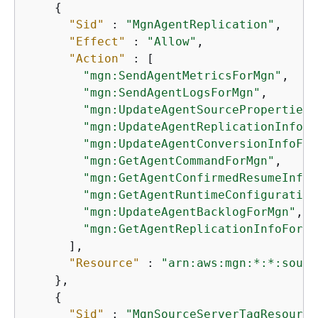
{
"Sid"
 : 
"MgnAgentReplication"
,

"Effect"
 : 
"Allow"
,

"Action"
 : [

"mgn:SendAgentMetricsForMgn"
,

"mgn:SendAgentLogsForMgn"
,

"mgn:UpdateAgentSourcePropertiesF
"mgn:UpdateAgentReplicationInfoFo
"mgn:UpdateAgentConversionInfoFor
"mgn:GetAgentCommandForMgn"
,

"mgn:GetAgentConfirmedResumeInfoF
"mgn:GetAgentRuntimeConfiguration
"mgn:UpdateAgentBacklogForMgn"
,

"mgn:GetAgentReplicationInfoForMg
      ],

"Resource"
 : 
"arn:aws:mgn:*:*:sourc
    },

{
"Sid"
 : 
"MgnSourceServerTagResource