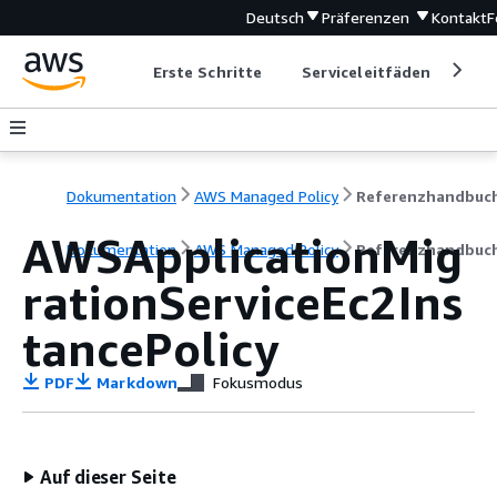
Deutsch
Präferenzen
Kontakt
F
Erste Schritte
Serviceleitfäden
Ent
Dokumentation
AWS Managed Policy
Referenzhandbuc
AWSApplicationMig
Dokumentation
AWS Managed Policy
Referenzhandbuc
rationServiceEc2Ins
tancePolicy
PDF
Markdown
Fokusmodus
Auf dieser Seite