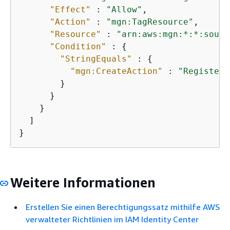
"Effect"
 : 
"Allow"
,

"Action"
 : 
"mgn:TagResource"
,

"Resource"
 : 
"arn:aws:mgn:*:*:sourc
"Condition"
 : 
{
"StringEquals"
 : 
{
"mgn:CreateAction"
 : 
"RegisterA
        }

      }

    }

  ]

}
Weitere Informationen
Erstellen Sie einen Berechtigungssatz mithilfe AWS
verwalteter Richtlinien im IAM Identity Center