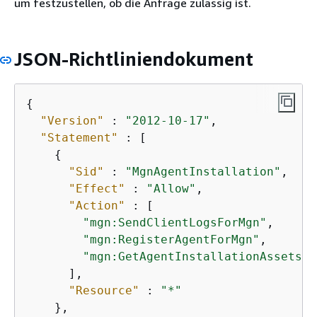
um festzustellen, ob die Anfrage zulässig ist.
JSON-Richtliniendokument
{
"Version"
 : 
"2012-10-17"
,

"Statement"
 : [

{
"Sid"
 : 
"MgnAgentInstallation"
,

"Effect"
 : 
"Allow"
,

"Action"
 : [

"mgn:SendClientLogsForMgn"
,

"mgn:RegisterAgentForMgn"
,

"mgn:GetAgentInstallationAssetsFo
      ],

"Resource"
 : 
"*"
    },
