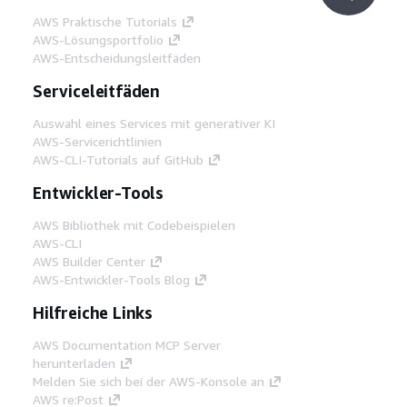
AWS Praktische Tutorials
AWS-Lösungsportfolio
AWS-Entscheidungsleitfäden
Serviceleitfäden
Auswahl eines Services mit generativer KI
AWS-Servicerichtlinien
AWS-CLI-Tutorials auf GitHub
Entwickler-Tools
AWS Bibliothek mit Codebeispielen
AWS-CLI
AWS Builder Center
AWS-Entwickler-Tools Blog
Hilfreiche Links
AWS Documentation MCP Server
herunterladen
Melden Sie sich bei der AWS-Konsole an
AWS re:Post